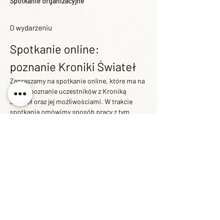
Spotkanie organizacyjne
O wydarzeniu
Spotkanie online: 
poznanie Kroniki Świateł
Zapraszamy na spotkanie online, które ma na 
celu zapoznanie uczestników z Kroniką 
Świateł oraz jej możliwościami. W trakcie 
spotkania omówimy sposób pracy z tym 
narzędziem oraz przeprowadzimy testy 
technicznych połączeń. Uczestnicy będą 
mieli również okazję przetestować sposób 
dołączania do transmisji na żywo oraz 
interakcji w czasie rzeczywistym.
Agenda Spotkania
Wprowadzenie do Kroniki Świateł
Możliwości i funkcje narzędzia
Techniczne aspekty połączeń