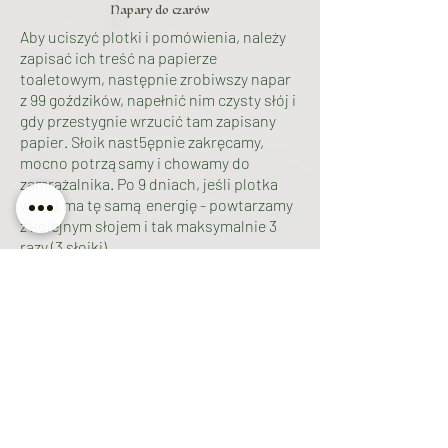
Napary do czarów
Aby uciszyć plotki i pomówienia, należy
zapisać ich treść na papierze
toaletowym, następnie zrobiwszy napar
z 99 goździków, napełnić nim czysty słój i
gdy przestygnie wrzucić tam zapisany
papier. Słoik nast5ępnie zakręcamy,
mocno potrząsamy i chowamy do
zamrażalnika. Po 9 dniach, jeśli plotka
wciąż ma tę samą energię - powtarzamy
z kolejnym słojem i tak maksymalnie 3
razy (3 słoiki).
Pyły i posypki
Goździki są znane z ich właściwości
znieczulających (właściwie chodzi o
olejek eteryczny jaki zawierają"). Dawniej
używano tego składnika w stomatologii.
Sproszkowanych goździków możemy