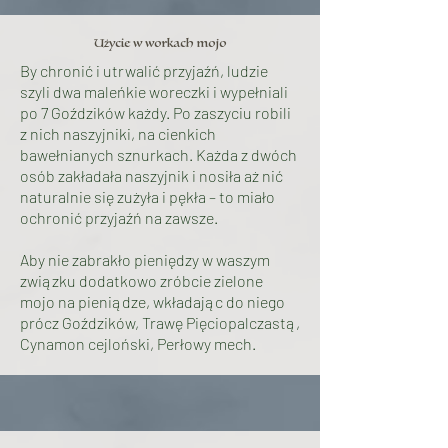
Użycie w workach mojo
By chronić i utrwalić przyjaźń, ludzie
szyli dwa maleńkie woreczki i wypełniali
po 7 Goździków każdy. Po zaszyciu robili
z nich naszyjniki, na cienkich
bawełnianych sznurkach. Każda z dwóch
osób zakładała naszyjnik i nosiła aż nić
naturalnie się zużyła i pękła – to miało
ochronić przyjaźń na zawsze.
Aby nie zabrakło pieniędzy w waszym
związku dodatkowo zróbcie zielone
mojo na pieniądze, wkładając do niego
prócz Goździków, Trawę Pięciopalczastą,
Cynamon cejloński, Perłowy mech.