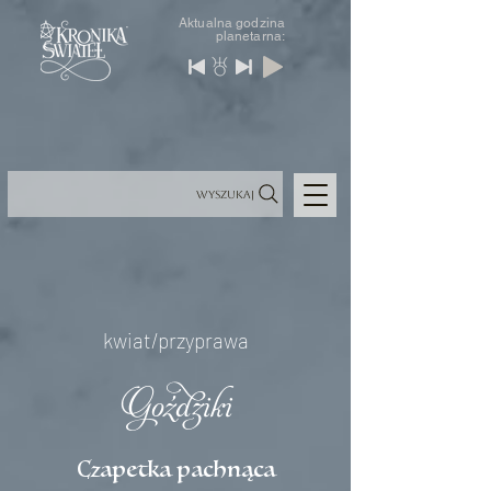
Aktualna godzina
planetarna:
Wyszukaj
kwiat/przyprawa
Goździki
Czapetka pachnąca