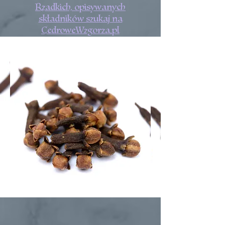
Rzadkich, opisywanych
składników szukaj na
CedroweWzgorza.pl