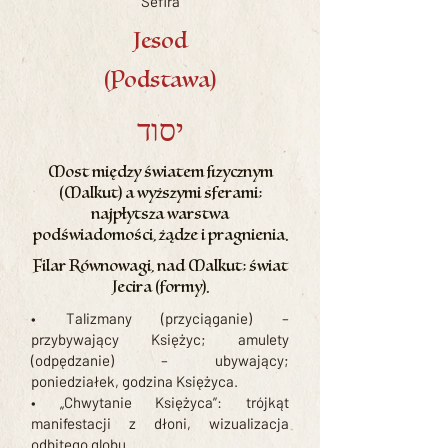
Sefira
Jesod
(Podstawa)
יסוד
Most między światem fizycznym
(Malkut) a wyższymi sferami;
najpłytsza warstwa
podświadomości, żądze i pragnienia.
Filar Równowagi, nad Malkut; świat
Jecira (formy).
• Talizmany (przyciąganie) –
przybywający Księżyc; amulety
(odpędzanie) – ubywający;
poniedziałek, godzina Księżyca.
• „Chwytanie Księżyca”: trójkąt
manifestacji z dłoni, wizualizacja
odbitego globu.