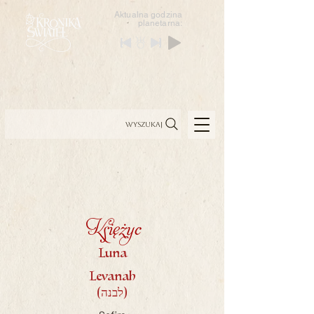
Aktualna godzina
planetarna:
Wyszukaj
Księżyc
Luna
Levanah
(לבנה)