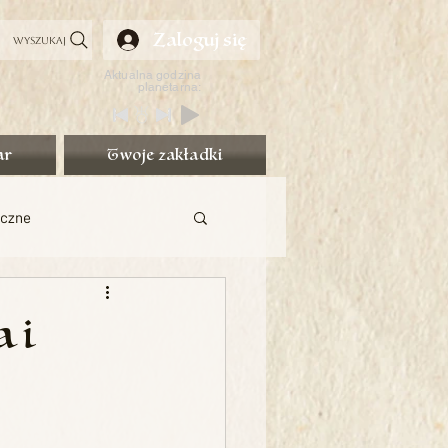
Zaloguj się
Wyszukaj
Aktualna godzina
planetarna:
ar
Twoje zakładki
iczne
Szkolenia
 i