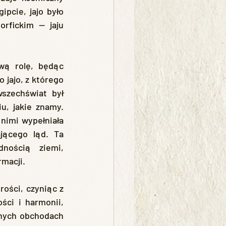
pcie, jajo było 
rfickim — jaju 
jajo, z którego 
szechświat był 
u, jakie znamy. 
nimi wypełniała 
ącego ląd. Ta 
nością ziemi, 
rmacji.
ci i harmonii, 
nych obchodach 