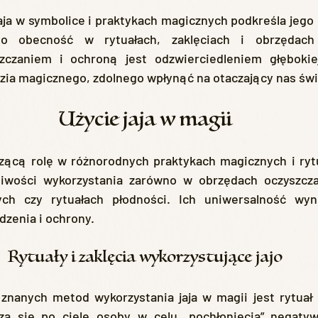
go obecność w rytuałach, zaklęciach i obrzędach
zczaniem i ochroną jest odzwierciedleniem głębokie
dzia magicznego, zdolnego wpłynąć na otaczający nas świ
Użycie jaja w magii
zącą rolę w różnorodnych praktykach magicznych i rytua
iwości wykorzystania zarówno w obrzędach oczyszczaj
ych czy rytuałach płodności. Ich uniwersalność wyni
dzenia i ochrony.
Rytuały i zaklęcia wykorzystujące jajo
 znanych metod wykorzystania jaja w magii jest rytuał 
za się po ciele osoby w celu „pochłonięcia” negatywn