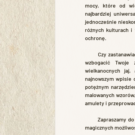
mocy, które od wi
najbardziej uniwers
jednocześnie nieskoń
różnych kulturach i
ochronę.
	Czy zastanawiałeś się kiedyś, jak prastara wiedza i praktyki związane z jajkiem mogą 
wzbogacić Twoje 
wielkanocnych jaj
najnowszym wpisie o
potężnym narzędziem
malowanych wzorów, i
amulety i przeprowad
	Zapraszamy do odkrycia, jak coś tak prostego, jak jajko, może ukrywać w sobie głębię 
magicznych możliwoś