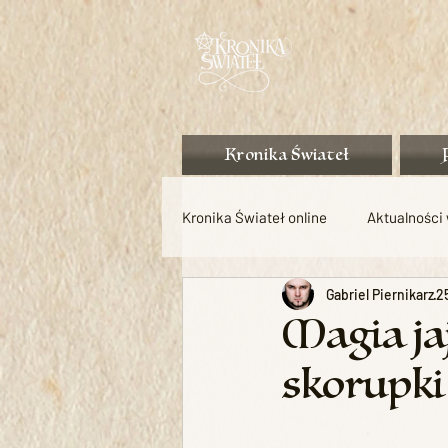
Kronika Świateł
Kronika Świateł online
Aktualności
Gabriel Piernikarz
2
Techniki magiczne
Tradycje
Magia jaj
skorupki 