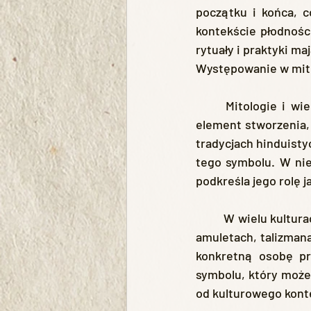
początku i końca, c
kontekście płodnośc
rytuały i praktyki m
Występowanie w mito
	Mitologie i wierzenia ludowe z całego świata często przedstawiają jajo jako pierwszy 
element stworzenia, 
tradycjach hinduisty
tego symbolu. W nie
podkreśla jego rolę j
	W wielu kulturach jajo jest również symbolem ochrony i czystości, stąd jego obecność w 
amuletach, talizman
konkretną osobę pr
symbolu, który może
od kulturowego kont