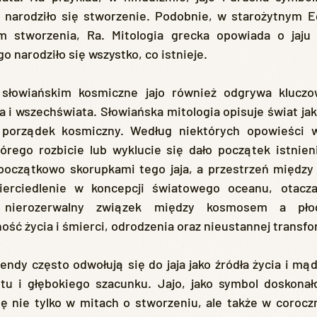
 narodziło się stworzenie. Podobnie, w starożytnym Egi
 stworzenia, Ra. Mitologia grecka opowiada o jaju o
o narodziło się wszystko, co istnieje.
i wszechświata. Słowiańska mitologia opisuje świat jako 
i porządek kosmiczny. Według niektórych opowieści w
órego rozbicie lub wyklucie się dało początek istnieni
 początkowo skorupkami tego jaja, a przestrzeń między 
rciedlenie w koncepcji światowego oceanu, otaczaj
e nierozerwalny związek między kosmosem a płod
ość życia i śmierci, odrodzenia oraz nieustannej transfo
tu i głębokiego szacunku. Jajo, jako symbol doskonałoś
ę nie tylko w mitach o stworzeniu, ale także w corocz