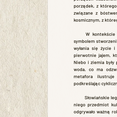
porządek, z którego
związane z bóstwem
kosmicznym, z któreg
	W kontekście słowiańskim kosmiczne jajo również odgrywa kluczową rolę, będąc 
symbolem stworzenia 
wyłania się życie 
pierwotnie jajem, kt
Niebo i ziemia były
woda, co ma odzwie
metafora ilustruj
podkreślając cykliczn
	Słowiańskie legendy często odwołują się do jaja jako źródła życia i mądrości, czyniąc z 
niego przedmiot kul
odgrywało ważną rol