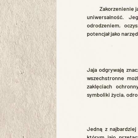
	Zakorzenienie jaja w symbolice i praktykach magicznych podkreśla jego niezwykłą moc i 
uniwersalność. Je
odrodzeniem, oczys
potencjał jako narzę
Jaja odgrywają znac
wszechstronne możl
zaklęciach ochronn
symboliki życia, odro
Jedną z najbardziej
którym jajo przetac