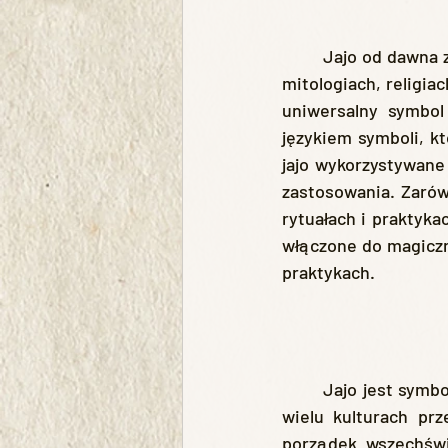
	Jajo od dawna zajmuje wyjątkowe miejsce w ludzkim życiu i kulturze. Jego obecność w 
mitologiach, religia
uniwersalny symbol 
językiem symboli, kt
jajo wykorzystywane 
zastosowania. Zarówn
rytuałach i praktyka
włączone do magiczn
praktykach.
	Jajo jest symbolem początku, nieskończonych możliwości i całkowitej transformacji. W 
wielu kulturach prz
porządek wszechświa