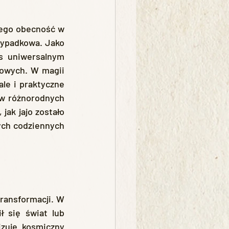
zypadkowa. Jako 
s uniwersalnym 
rowych. W magii 
le i praktyczne 
 w różnorodnych 
ak jajo zostało 
ch codziennych 
 się świat lub 
zuje kosmiczny 