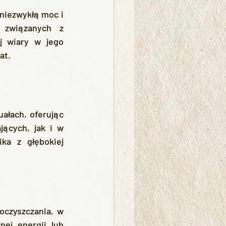
 związanych z 
j wiary w jego 
at.
łach, oferując 
ących, jak i w 
ka z głębokiej 
oczyszczania, w 
ej energii lub 