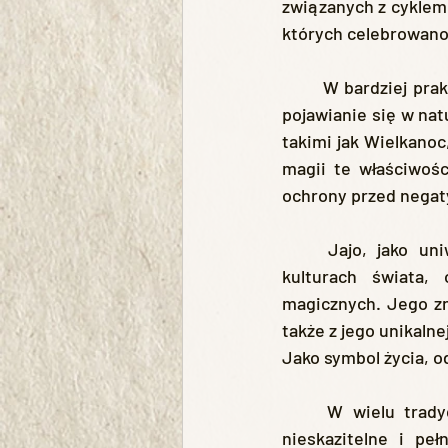
związanych z cyklem 
których celebrowano
	W bardziej praktycznym ujęciu jajo jest symbolem odnowy i odrodzenia. Jego cykliczne 
pojawianie się w na
takimi jak Wielkanoc
magii te właściwośc
ochrony przed negat
	Jajo, jako uniwersalny symbol życia, odrodzenia i płodności, pojawia się w wielu 
kulturach świata, 
magicznych. Jego zna
także z jego unikalne
Jako symbol życia, o
	W wielu tradycjach jajo jest postrzegane jako początek wszystkiego, co istnieje – 
nieskazitelne i peł