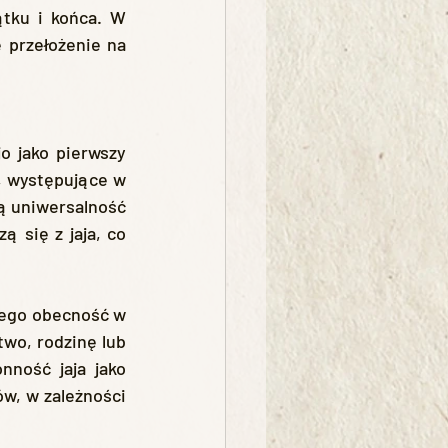
ątku i końca. W 
 przełożenie na 
, występujące w 
ą uniwersalność 
się z jaja, co 
wo, rodzinę lub 
ność jaja jako 
, w zależności 