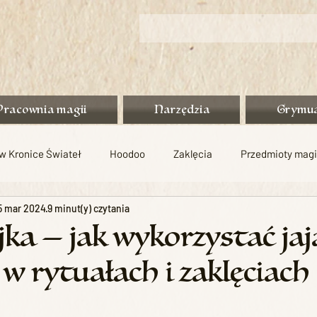
Pracownia magii
Narzędzia
Grymu
 w Kronice Świateł
Hoodoo
Zaklęcia
Przedmioty mag
5 mar 2024
9 minut(y) czytania
Rytuały
Materiały do pobrania
Praktyka
Folklor
ka — jak wykorzystać jaja
w rytuałach i zaklęciach