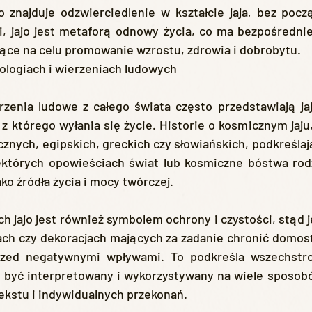
o znajduje odzwierciedlenie w kształcie jaja, bez pocz
i, jajo jest metaforą odnowy życia, co ma bezpośrednie
ające na celu promowanie wzrostu, zdrowia i dobrobytu.
logiach i wierzeniach ludowych
z którego wyłania się życie. Historie o kosmicznym jaju
cznych, egipskich, greckich czy słowiańskich, podkreślaj
których opowieściach świat lub kosmiczne bóstwa rodzą 
ako źródła życia i mocy twórczej.
ach czy dekoracjach mających za zadanie chronić domost
zed negatywnymi wpływami. To podkreśla wszechstron
 być interpretowany i wykorzystywany na wiele sposobów
ekstu i indywidualnych przekonań.