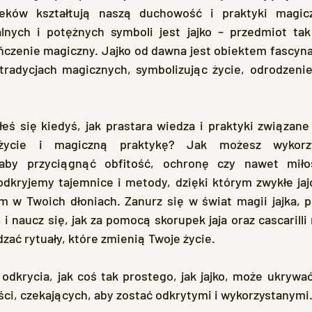
eków kształtują naszą duchowość i praktyki magic
alnych i potężnych symboli jest jajko – przedmiot tak
czenie magiczny. Jajko od dawna jest obiektem fascynac
 tradycjach magicznych, symbolizując życie, odrodzenie
życie i magiczną praktykę? Jak możesz wykorzys
, aby przyciągnąć obfitość, ochronę czy nawet mił
dkryjemy tajemnice i metody, dzięki którym zwykłe jajo
 w Twoich dłoniach. Zanurz się w świat magii jajka, po
 naucz się, jak za pomocą skorupek jaja oraz cascarilli
zać rytuały, które zmienią Twoje życie.
ci, czekających, aby zostać odkrytymi i wykorzystanymi