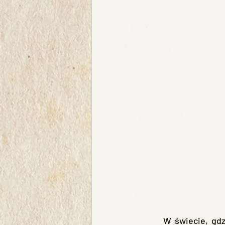
	W świecie, gdzie magia przeplata się z codziennością, istnieją symbole o niezwykłej 