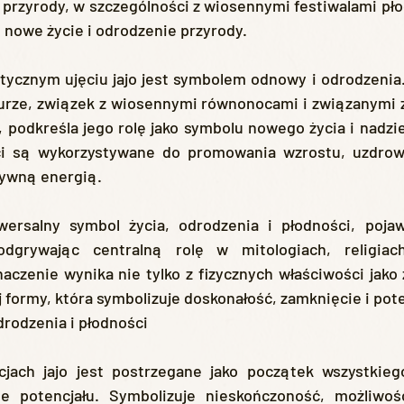
przyrody, w szczególności z wiosennymi festiwalami pło
 nowe życie i odrodzenie przyrody.
turze, związek z wiosennymi równonocami i związanymi z
, podkreśla jego rolę jako symbolu nowego życia i nadzie
i są wykorzystywane do promowania wzrostu, uzdrowie
ywną energią.
odgrywając centralną rolę w mitologiach, religiach
czenie wynika nie tylko z fizycznych właściwości jako źr
j formy, która symbolizuje doskonałość, zamknięcie i pote
drodzenia i płodności
ne potencjału. Symbolizuje nieskończoność, możliwość