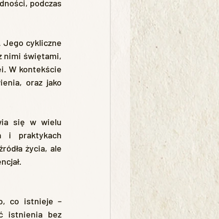
dności, podczas 
 nimi świętami, 
i. W kontekście 
nia, oraz jako 
 i praktykach 
ódła życia, ale 
ncjał.
 istnienia bez 