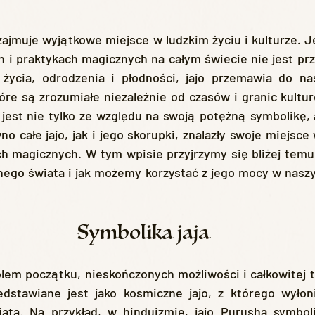
ch i praktykach magicznych na całym świecie nie jest pr
życia, odrodzenia i płodności, jajo przemawia do na
óre są zrozumiałe niezależnie od czasów i granic kultu
jest nie tylko ze względu na swoją potężną symbolikę, a
o całe jajo, jak i jego skorupki, znalazły swoje miejsce
ch magicznych. W tym wpisie przyjrzymy się bliżej temu, j
ego świata i jak możemy korzystać z jego mocy w naszy
Symbolika jaja
edstawiane jest jako kosmiczne jajo, z którego wyłonił
ta. Na przykład, w hinduizmie, jajo Purusha symboli