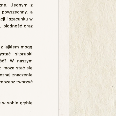
zne. Jednym z 
 powszechny, a 
ji i szacunku w 
, płodność oraz 
tać skorupki 
ość? W naszym 
 może stać się 
znaj znaczenie 
 możesz tworzyć 
.