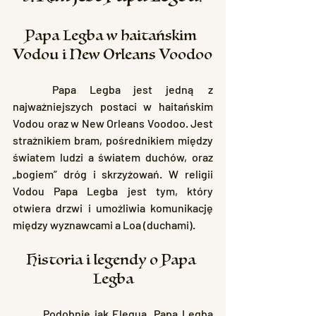
Papa Legba w haitańskim 
Vodou i New Orleans Voodoo
	Papa Legba jest jedną z 
najważniejszych postaci w haitańskim 
Vodou oraz w New Orleans Voodoo. Jest 
strażnikiem bram, pośrednikiem między 
światem ludzi a światem duchów, oraz 
„bogiem” dróg i skrzyżowań. W religii 
Vodou Papa Legba jest tym, który 
otwiera drzwi i umożliwia komunikację 
między wyznawcami a Loa (duchami).
Historia i legendy o Papa 
Legba
	Podobnie jak Elegua, Papa Legba 