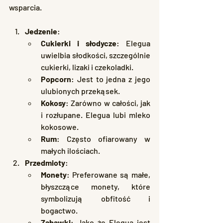
wsparcia.
Jedzenie
:
Cukierki i słodycze
: Elegua 
uwielbia słodkości, szczególnie 
cukierki, lizaki i czekoladki.
Popcorn
: Jest to jedna z jego 
ulubionych przekąsek.
Kokosy
: Zarówno w całości, jak 
i rozłupane. Elegua lubi mleko 
kokosowe.
Rum
: Często ofiarowany w 
małych ilościach.
Przedmioty
:
Monety
: Preferowane są małe, 
błyszczące monety, które 
symbolizują obfitość i 
bogactwo.
Zabawki
: Jako że Elegua jest 