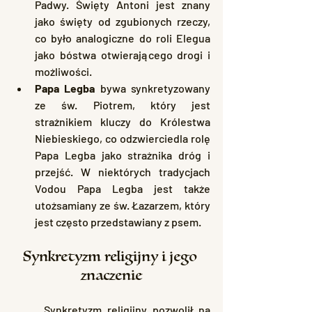
Padwy. Święty Antoni jest znany 
jako święty od zgubionych rzeczy, 
co było analogiczne do roli Elegua 
jako bóstwa otwierającego drogi i 
możliwości.
Papa Legba
 bywa synkretyzowany 
ze św. Piotrem, który jest 
strażnikiem kluczy do Królestwa 
Niebieskiego, co odzwierciedla rolę 
Papa Legba jako strażnika dróg i 
przejść. W niektórych tradycjach 
Vodou Papa Legba jest także 
utożsamiany ze św. Łazarzem, który 
jest często przedstawiany z psem.
Synkretyzm religijny i jego 
znaczenie
	Synkretyzm religijny pozwolił na 