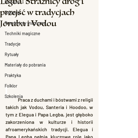
Legba: Strażnicy dróg i
Hoodoo
przejść w tradycjach
Zaklęcia
Joruba i Vodou
Przedmioty magiczne
Techniki magiczne
Tradycje
Rytuały
Materiały do pobrania
Praktyka
Folklor
Szkolenia
	Praca z duchami i bóstwami z religii 
takich jak Vodou, Santeria i Hoodoo, w 
tym z Elegua i Papa Legba, jest głęboko 
zakorzeniona w kulturze i historii 
afroamerykańskich tradycji. Elegua i 
Papa Legba pełnią kluczowe role jako 