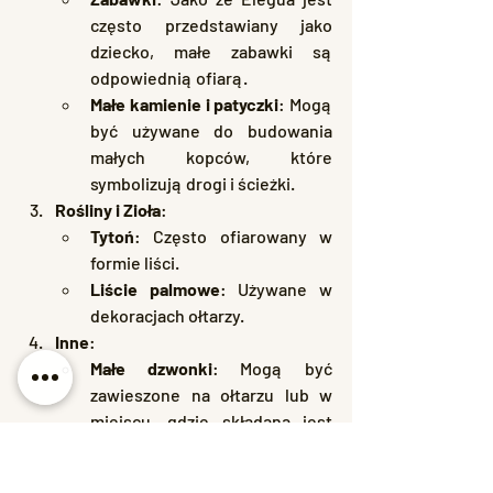
często przedstawiany jako 
dziecko, małe zabawki są 
odpowiednią ofiarą.
Małe kamienie i patyczki
: Mogą 
być używane do budowania 
małych kopców, które 
symbolizują drogi i ścieżki.
Rośliny i Zioła
:
Tytoń
: Często ofiarowany w 
formie liści.
Liście palmowe
: Używane w 
dekoracjach ołtarzy.
Inne
:
Małe dzwonki
: Mogą być 
zawieszone na ołtarzu lub w 
miejscu, gdzie składana jest 
ofiara.
Kolory czerwony i czarny
: 