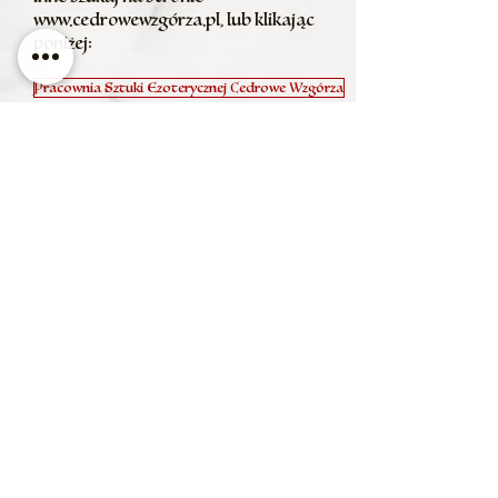
www.cedrowewzg
órza.pl, lub klikając
poniżej:
Pracownia Sztuki Ezoterycznej Cedrowe Wzgórza
Konsultacje, porady indywidualne i
mentoring znajdziesz tutaj:
Indywidualne konsultacje
Dodatkowe kanały kontaktu:
Regulamin
© Cedrowe Wzgórza - Kronika Świateł 2025