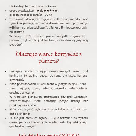
Dla każdego terminu planer pokazuje:
ocenę w gwiazdkach (★ do ★★★★★),
procent nośności okna (0–100%),
w wersjach planowych: tagi jako krótkie podpowiedzi, co w
tym oknie pomaga, a co może stawiać warunki (np. „Księżyc
w Byku — sprzyja stabilizacji”, „Merkury R — lepsze poprawki
niż starty”).
W wersji DEMO widzisz przede wszystkim gwiazdki i
procent, czyli szybki podgląd tego, które okna są „najmniej
pod górę”.
Dlaczego warto korzystać z
planera?
Dostajesz szybki przegląd najmocniejszych okien pod
konkretny temat (np. zgoda, ochrona, pieniądze, kariera,
dywinacja).
Masz podsumowanie układu nieba w jednym miejscu: faza i
znak Księżyca, znaki, władcy, aspekty, retrogradacje,
godziny planetarne.
W wersjach planowych otrzymujesz czytelne wskazówki
interpretacyjne, które pomagają podjąć decyzję bez
przekopywania tabel.
Możesz zapisywać wybrane okna do kalendarza (.ics) (tam,
gdzie dostępne).
To nie jest horoskop ogólny — tylko narzędzie do wyboru
czasu oparte na klasycznych zasadach astrologii elekcyjnej i
godzin planetarnych.