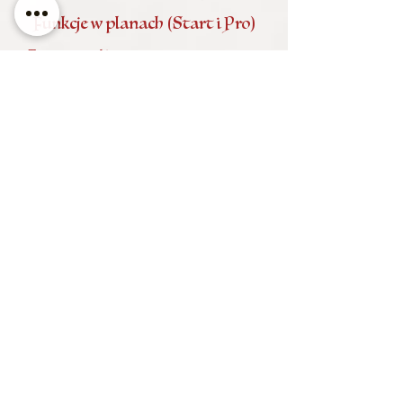
Funkcje w planach (Start i Pro)
Tematy rytuałów
Od relacji i zgody, przez finanse i karierę, po ochronę,
oczyszczanie, projekty, naukę i sprawy formalne.
Dłuższe wyszukiwania
Start/Pro: szukanie w dłuższym zakresie (w zależności od
planu)
wygodniejsze planowanie działań i cykli
Filtry i strojenie narzędzia
mocniejsze filtry gwiazdek
włączanie/wyłączanie bloków astrologicznych
presety punktowania (dla różnych stylów pracy)
Tagi i interpretacje
zielone: ułatwienia (np. trygony, sekstyle, władztwo)
czerwone: miejsca wymagające (np. kwadratury,
niekorzystne retro)
krótki opis koniunkcji dopasowany do trybu pracy
Eksport do kalendarza (.ics)
Wybrane okna dodajesz do swojego kalendarza jednym
kliknięciem.
Poziomy dostępu (DEMO /
START / PRO)
DEMO (publiczna)
3 tematy;
7 dni;