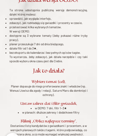
Jak działa wersja DEMO?
Ta strona udostępnia publiczną wersję demonstracyjną,
dzięki której możesz:
sprawdzić, jak wygląda interfejs,
zobaczyć, jak rozkładają się gwiazdki i procenty w czasie,
przetestować kilka wybranych tematów.
W wersji DEMO:
dostępne są 3 wybrane tematy (żeby pokazać różne tryby
pracy),
planer przeszukuje 7 dni od dnia bieżącego,
działa filtr od 1 do 3★,
bez eksportu do kalendarza i bez pełnych opisów tagów.
To wystarcza, żeby zobaczyć, jak działa narzędzie i czy taki
sposób wyboru okna czasu jest dla Ciebie.
Jak to działa?
Wybierz temat (cel).
Planer dopasuje do niego preferowane znaki i władców (np.
Wenus/Jowisz dla zgody i relacji, Saturn/Mars dla domknięć i
ochrony).
Ustaw zakres dat i filtr gwiazdek.
w DEMO: 7 dni, filtr 1–3★
w planach: dłuższe zakresy i dodatkowe filtry
Kliknij „Oblicz najlepsze terminy”.
Dostaniesz listę kandydatów z gwiazdkami i procentem, a w
wersjach planowych także z tagami, które podpowiadają, co
wspiera okno, a co może wymagać większej uważności.