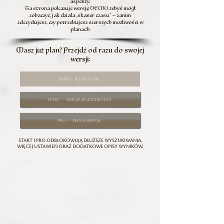
aspekty.
Ta strona pokazuje wersję DEMO, żebyś mógł
zobaczyć, jak działa „skaner czasu” — zanim
zdecydujesz, czy potrzebujesz szerszych możliwości w
planach.
Masz już plan? Przejdź od razu do swojej
wersji:
DEMO - jesteś tutaj
START — wersja rozszerzona
PRO — pełna wersja
Start i Pro odblokowują dłuższe wyszukiwania,
więcej ustawień oraz dodatkowe opisy wyników.