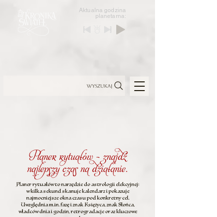
Aktualna godzina
planetarna:
Wyszukaj
Planer rytuałów — znajdź
najlepszy czas na działanie.
​Planer rytuałów to narzędzie do astrologii elekcyjnej:
w kilka sekund skanuje kalendarz i pokazuje
najmocniejsze okna czasu pod konkretny cel.
Uwzględnia m.in. fazę i znak Księżyca, znak Słońca,
władców dnia i godzin, retrogradacje oraz kluczowe