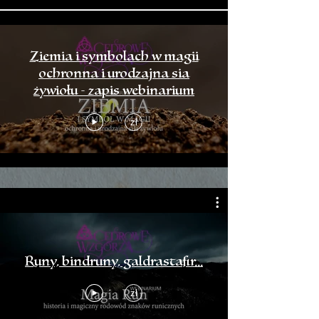
Ziemia i symbolach w magii
ochronna i urodzajna sia
żywiołu - zapis webinarium
zł
Runy, bindruny, galdrastafir...
zł