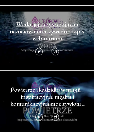
Woda, jej oczyszczająca i
uczuciowa moc żywiołu - zapis
webinarium
zł
Powietrze i kadzidło w magii -
inspiracyjna, mądra i
komunikacyjna moc żywiołu -
zapis webinarium
zł