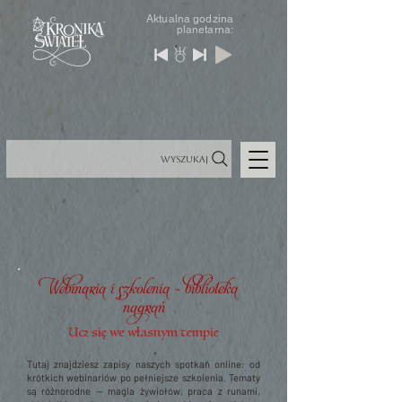
Aktualna godzina
planetarna:
Wyszukaj
Webinaria i szkolenia — biblioteka
nagrań
Ucz się we własnym tempie
Tutaj znajdziesz zapisy naszych spotkań online: od
krótkich webinariów po pełniejsze szkolenia. Tematy
są różnorodne — magia żywiołów, praca z runami,