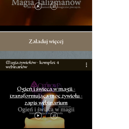
zł
Załaduj więcej
Magia żywiołów - komplet 4
webinariów
Ogień i świeca w magii -
transformująca moc żywiołu -
zapis webinarium
zł