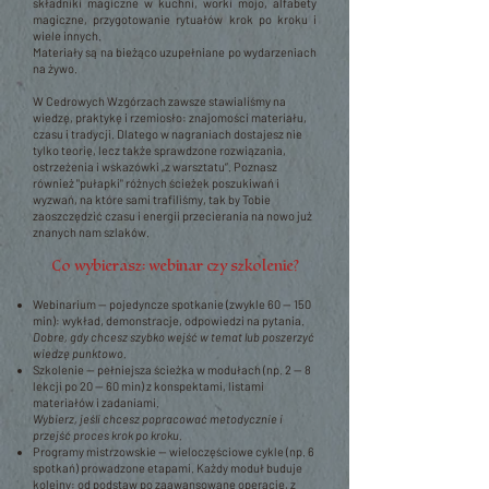
składniki magiczne w kuchni, worki mojo, alfabety
magiczne, przygotowanie rytuałów krok po kroku i
wiele innych.
Materiały są na bieżąco uzupełniane po wydarzeniach
na żywo.
W Cedrowych Wzgórzach zawsze stawialiśmy na
wiedzę, praktykę i rzemiosło: znajomości materiału,
czasu i tradycji. Dlatego w nagraniach dostajesz nie
tylko teorię, lecz także sprawdzone rozwiązania,
ostrzeżenia i wskazówki „z warsztatu”. Poznasz
również "pułapki" różnych ścieżek poszukiwań i
wyzwań, na które sami trafiliśmy, tak by Tobie
zaoszczędzić czasu i energii przecierania na nowo już
znanych nam szlaków.
Co wybierasz: webinar czy szkolenie?
Webinarium — pojedyncze spotkanie (zwykle 60 — 150
min): wykład, demonstracje, odpowiedzi na pytania.
Dobre, gdy chcesz szybko wejść w temat lub poszerzyć
wiedzę punktowo.
Szkolenie — pełniejsza ścieżka w modułach (np. 2 — 8
lekcji po 20 — 60 min) z konspektami, listami
materiałów i zadaniami.
Wybierz, jeśli chcesz popracować metodycznie i
przejść proces krok po kroku.
Programy mistrzowskie — wieloczęściowe cykle (np. 6
spotkań) prowadzone etapami. Każdy moduł buduje
kolejny: od podstaw po zaawansowane operacje, z