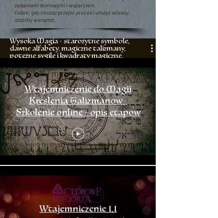
zadaniami domowymi i wsparciem.
Dobre, gdy chcesz przejść proces i ułożyć własny,
stabilny warsztat.
Wysoka Magia - starożytne symbole,
dawne alfabety, magiczne talizmany,
potężne sygile i kwadraty magiczne.
Wtajemniczenie do Magii
Kreslenia Talizmanow -
Szkolenie online - opis etapow
Wtajemniczenie 1.1