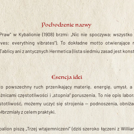
Pochodzenie nazwy
 Praw” w Kybalionie (1908) brzmi: „Nic nie spoczywa; wszystko
ves; everything vibrates”). To dokładne motto otwierające r
ablicy ani z antycznych Hermetica (lista siedmiu zasad jest kons
Esencja idei
 to powszechny ruch przenikający materię, energię, umysł, a
nicami częstotliwości i „stopnia” poruszenia. To nie opis labor
stotliwość, możemy uczyć się strojenia — podnoszenia, obniż
ółbrzmiały z celem praktyki.
alion piszą „Trzej wtajemniczeni” (dziś szeroko łączeni z Will