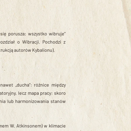
 się porusza; wszystko wibruje”
ozdział o Wibracji. Pochodzi z
trukcją autorów Kybalionu).
 nawet „ducha”: różnice między
atoryjny, lecz mapa pracy: skoro
ania lub harmonizowania stanów
iamem W. Atkinsonem) w klimacie