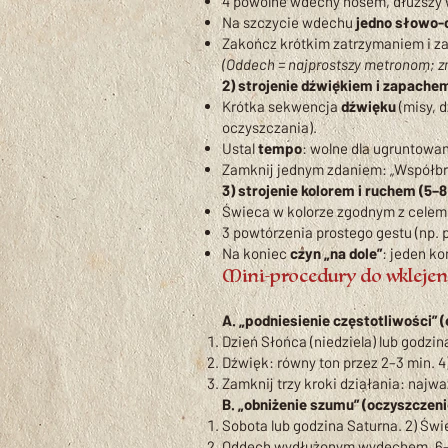
4 powolne wdechy nosem, dłuższy w
Na szczycie wdechu
jedno słowo-
Zakończ krótkim zatrzymaniem i zau
(Oddech = najprostszy metronom; z
2) strojenie dźwiękiem i zapachem
Krótka sekwencja
dźwięku
(misy, d
oczyszczania).
Ustal
tempo
: wolne dla ugruntowan
Zamknij jednym zdaniem: „Współbrz
3) strojenie kolorem i ruchem (5–8
Świeca w kolorze zgodnym z celem (
3 powtórzenia prostego gestu (np. p
Na koniec
czyn „na dole”
: jeden ko
Mini-procedury do wklejen
A. „podniesienie częstotliwości” (
Dzień Słońca (niedziela) lub godzin
Dźwięk: równy ton przez 2–3 min. 4
Zamknij trzy kroki działania: najw
B. „obniżenie szumu” (oczyszczeni
Sobota lub godzina Saturna. 2) Świ
Oddech wydłużonym wydechem, 6–8 c