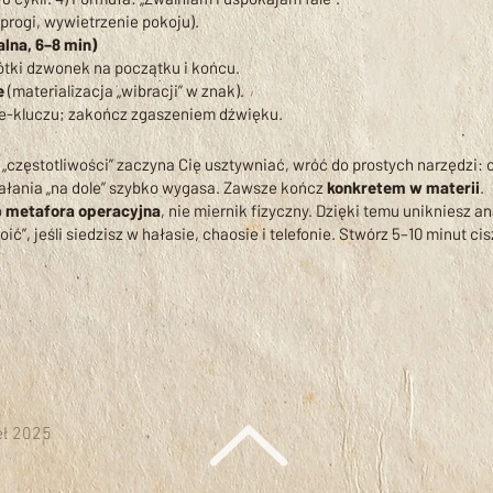
progi, wywietrzenie pokoju).
alna, 6–8 min)
ótki dzwonek na początku i końcu.
e
(materializacja „wibracji” w znak).
e-kluczu; zakończ zgaszeniem dźwięku.
yk „częstotliwości” zaczyna Cię usztywniać, wróć do prostych narzędz
ziałania „na dole” szybko wygasa. Zawsze kończ
konkretem w materii
.
o
metafora operacyjna
, nie miernik fizyczny. Dzięki temu unikniesz 
troić”, jeśli siedzisz w hałasie, chaosie i telefonie. Stwórz 5–10 minut ci
eł 2025