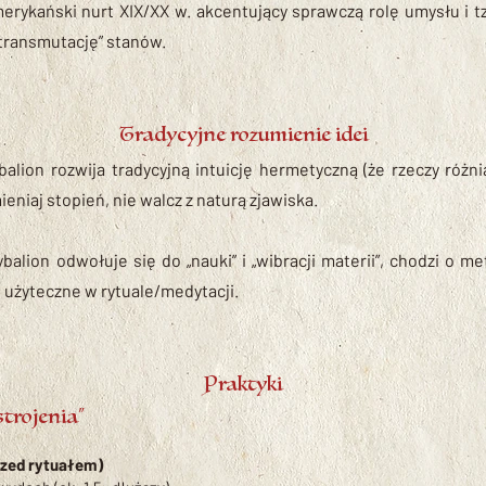
rykański nurt XIX/XX w. akcentujący sprawczą rolę umysłu i tz
„transmutację” stanów.
Tradycyjne rozumienie idei
balion rozwija tradycyjną intuicję hermetyczną (że rzeczy różni
eniaj stopień, nie walcz z naturą zjawiska.
lion odwołuje się do „nauki” i „wibracji materii”, chodzi o met
o użyteczne w rytuale/medytacji.
Praktyki
strojenia”
rzed rytuałem)