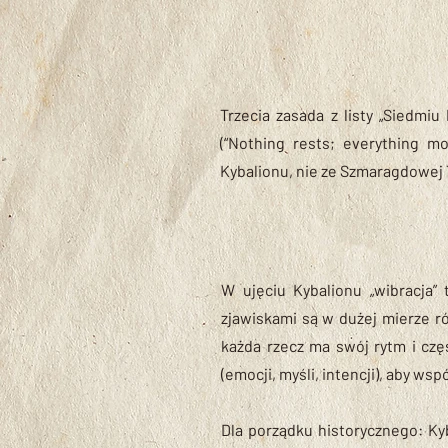
Trzecia zasada z listy „Siedmiu
(“Nothing rests; everything mo
Kybalionu, nie ze Szmaragdowej T
W ujęciu Kybalionu „wibracja”
zjawiskami są w dużej mierze róż
każda rzecz ma swój rytm i czę
(emocji, myśli, intencji), aby wsp
Dla porządku historycznego: Kyb