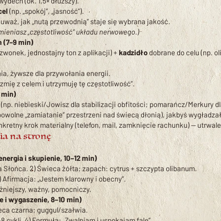
ydech (ok. 1,5× dłuższy).
cel
(np. „spokój”, „jasność”).
waż, jak „nutą przewodnią” staje się wybrana jakość.
mieniasz „częstotliwość” układu nerwowego.)
 (7–9 min)
zwonek, jednostajny ton z aplikacji) +
kadzidło
dobrane do celu (np. o
ia, żywsze dla przywołania energii.
mię z celem i utrzymuję tę częstotliwość”.
 min)
np. niebieski/Jowisz dla stabilizacji obfitości; pomarańcz/Merkury dl
owolne „zamiatanie” przestrzeni nad świecą dłonią), jakbyś wygładzał 
nkretny krok materialny (telefon, mail, zamknięcie rachunku) — utrwale
ia na stronę
energia i skupienie, 10–12 min)
a Słońca. 2) Świeca żółta; zapach: cytrus + szczypta olibanum.
) Afirmacja: „Jestem klarowny i obecny”.
ażniejszy, ważny, pomocniczy.
e i wygaszenie, 8–10 min)
eca czarna; guggul/szałwia.
ykli. 4) Formuła: „Zwalniam i uspokajam fale”.