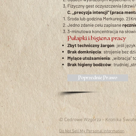
Fizyczny gest oczyszczenia (drzwi/
C. „precyzja intencji” (praca ment
Środa lub godzina Merkurego. 2) Kr
Jedno zdanie celu zapisane
ręczni
3-minutowa koncentracja na słowi
Pułapki i higiena pracy
Zbyt techniczny żargon
: jeśli jęz
Brak domknięcia
: strojenie bez d
Mylące utożsamienia
: „wibracja” t
Brak higieny bodźców
: trudniej „s
Poprzednie Prawo
© Cedrowe Wzgórza - Kronika Świat
Do Not Sell My Personal Information