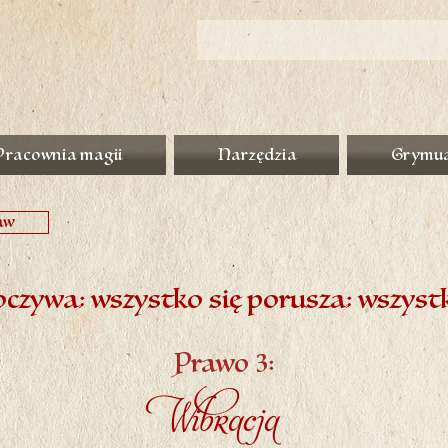
Pracownia magii
Narzędzia
Grymu
aw
oczywa; wszystko się porusza; wszystk
Prawo 3:
Wibracja