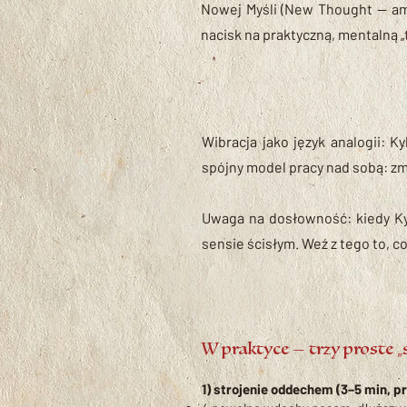
Nowej Myśli (New Thought — ame
nacisk na praktyczną, mentalną 
Wibracja jako język analogii: Ky
spójny model pracy nad sobą: zmi
Uwaga na dosłowność: kiedy Kyba
sensie ścisłym. Weź z tego to, c
W praktyce — trzy proste „
1) strojenie oddechem (3–5 min, p