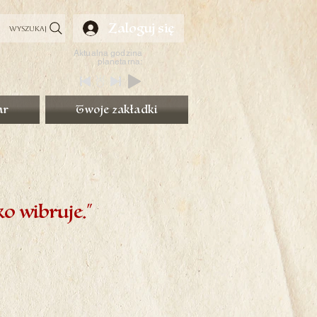
Zaloguj się
Wyszukaj
Aktualna godzina
planetarna:
ar
Twoje zakładki
o wibruje.”