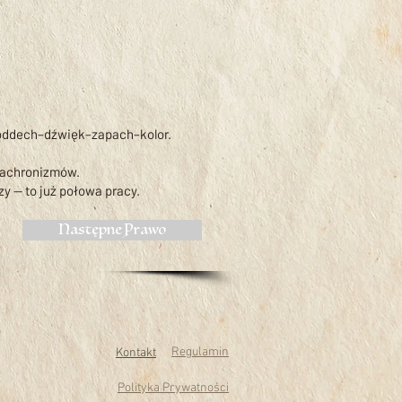
i: oddech–dźwięk–zapach–kolor.
anachronizmów.
szy — to już połowa pracy.
Następne Prawo
Regulamin
Kontakt
Polityka Prywatności