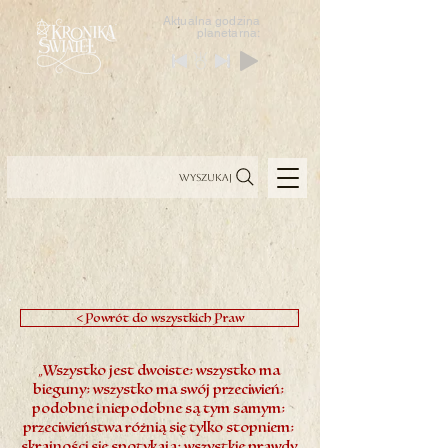
Aktualna godzina
planetarna:
Wyszukaj
< Powrót do wszystkich Praw
„Wszystko jest dwoiste; wszystko ma
bieguny; wszystko ma swój przeciwień;
podobne i niepodobne są tym samym;
przeciwieństwa różnią się tylko stopniem;
skrajności się spotykają; wszystkie prawdy