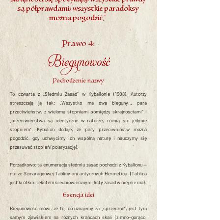
są półprawdami; wszystkie paradoksy
można pogodzić.”
Prawo 4:
Biegunowość
Pochodzenie nazwy
To czwarta z „Siedmiu Zasad” w Kybalionie (1908). Autorzy
streszczają ją tak: „Wszystko ma dwa bieguny… para
przeciwieństw, z wieloma stopniami pomiędzy skrajnościami” i
„przeciwieństwa są identyczne w naturze, różnią się jedynie
stopniem”. Kybalion dodaje, że pary przeciwieństw można
pogodzić, gdy uchwycimy ich wspólną naturę i nauczymy się
przesuwać stopień (polaryzację).
Porządkowo: ta enumeracja siedmiu zasad pochodzi z Kybalionu —
nie ze Szmaragdowej Tablicy ani antycznych Hermetica. (Tablica
jest krótkim tekstem średniowiecznym; listy zasad w niej nie ma).
Esencja idei
Biegunowość mówi, że to, co uznajemy za „sprzeczne”, jest tym
samym zjawiskiem na różnych krańcach skali (zimno–gorąco,