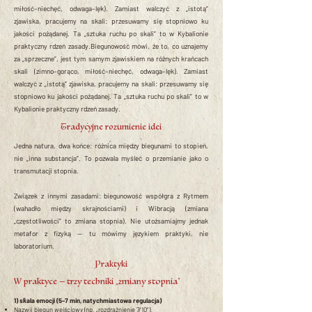
miłość–niechęć, odwaga–lęk). Zamiast walczyć z „istotą”
zjawiska, pracujemy na skali: przesuwamy się stopniowo ku
jakości pożądanej. Ta „sztuka ruchu po skali” to w Kybalionie
praktyczny rdzeń zasady.Biegunowość mówi, że to, co uznajemy
za „sprzeczne”, jest tym samym zjawiskiem na różnych krańcach
skali (zimno–gorąco, miłość–niechęć, odwaga–lęk). Zamiast
walczyć z „istotą” zjawiska, pracujemy na skali: przesuwamy się
stopniowo ku jakości pożądanej. Ta „sztuka ruchu po skali” to w
Kybalionie praktyczny rdzeń zasady.
Tradycyjne rozumienie idei
Jedna natura, dwa końce: różnica między biegunami to stopień,
nie „inna substancja”. To pozwala myśleć o przemianie jako o
transmutacji stopnia.
Związek z innymi zasadami: biegunowość współgra z Rytmem
(wahadło między skrajnościami) i Wibracją (zmiana
„częstotliwości” to zmiana stopnia). Nie utożsamiajmy jednak
metafor z fizyką — tu mówimy językiem praktyki, nie
laboratorium.
Praktyki
W praktyce — trzy techniki „zmiany stopnia”
1) skala emocji (5–7 min, natychmiastowa regulacja)
Nazwij biegun
wejściowy
(np. „rozdrażnienie 7/10”).