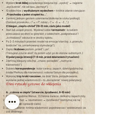
Wybierz
krok bliżej
pożądanego bieguna (np. „spokój” → najpierw
„wyciszenie”, nie od razu „zachwyt”).
10 oddechów z
wydłużonym wydechem
+ krótkie zdanie sterujące:
„
Przechodzę o jeden stopień ku…
”.
Zamknij jednym gestem uziemienia (dotknięcie stołu/podłogi).
(Zamiast przeskoku „-7 → +7”, robisz „-7 → -5 → -3…”.)
2) biegun „ciepło–chłód” (10–12 min, ciało jako model)
Stań lub usiądź prosto. Wyobraź sobie
termometr
: kciukiem
przesuwasz po dłoni w górę/dół; z oddechem „podgrzewasz”/
„schładzasz” odczucie w okolicy splotu.
Po 2–3 minutach przenieś model na emocję/stan (np. z „przesytu
bodźców” na „umiarkowaną stymulację”).
Zapisz
liczbowo
poziom „przed” i „po”.
(Trenujesz „czucie skali”, by potem użyć go do stanów subtelnych.)
3) polaryzacja intencji (7–9 min, przed działaniem/rytuałem)
Zdefiniuj bieguny celu (np. „chaos–porządek”, „rozmycie–
klarowność”).
Dobierz
korespondencje
: kolor świecy, zapach, dzień/godzina (np.
środa/Merkury dla klarowności; sobota/Saturn dla porządku).
Wykonaj
trzy kroki rzeczowe
„na dole” (lista, porządkowanie,
wysłanie jednej wiadomości) — to „dociążenie” nowej polaryzacji.
Mini-rytuały gotowe do wklejenia
A. „z zimna w ciepło” (otwarcie, życzliwość, 8–10 min)
Piątek lub godzina Wenus. 2) Zielona świeca; delikatny zapach róży.
Skala: „niechęć → neutralność → życzliwość” (zatrzymaj się na
neutralności
i sprawdź ciało).
Jedno działanie: krótna wiadomość pojednawcza / wdzięczność za
coś drobnego.
B. „z lęku w odwagę o jeden stopień” (7–9 min)
Wtorek lub godzina Marsa. 2) Czerwona świeca; krótki, miarowy
oddech (4–4).
Formuła: „
Wybieram +1 stopień odwagi
na dziś”.
Jedna czynność, którą odkładasz — wykonaj ją
częściowo
(np. 1