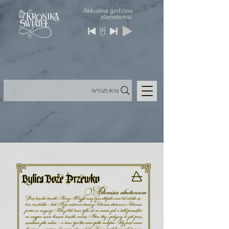
Aktualna godzina
planetarna:
Wyszukaj