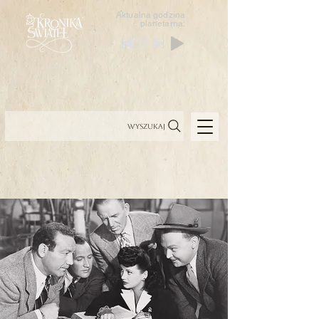
Aktualna godzina
planetarna:
Wyszukaj