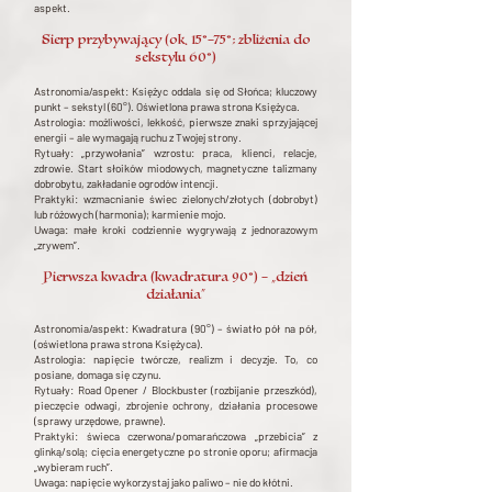
aspekt.
Sierp przybywający (ok. 15°–75°; zbliżenia do
sekstylu 60°)
Astronomia/aspekt: Księżyc oddala się od Słońca; kluczowy
punkt – sekstyl (60°). Oświetlona prawa strona Księżyca.
Astrologia: możliwości, lekkość, pierwsze znaki sprzyjającej
energii – ale wymagają ruchu z Twojej strony.
Rytuały: „przywołania” wzrostu: praca, klienci, relacje,
zdrowie. Start słoików miodowych, magnetyczne talizmany
dobrobytu, zakładanie ogrodów intencji.
Praktyki: wzmacnianie świec zielonych/złotych (dobrobyt)
lub różowych (harmonia); karmienie mojo.
Uwaga: małe kroki codziennie wygrywają z jednorazowym
„zrywem”.
Pierwsza kwadra (kwadratura 90°) – „dzień
działania”
Astronomia/aspekt: Kwadratura (90°) – światło pół na pół,
(oświetlona prawa strona Księżyca).
Astrologia: napięcie twórcze, realizm i decyzje. To, co
posiane, domaga się czynu.
Rytuały: Road Opener / Blockbuster (rozbijanie przeszkód),
pieczęcie odwagi, zbrojenie ochrony, działania procesowe
(sprawy urzędowe, prawne).
Praktyki: świeca czerwona/pomarańczowa „przebicia” z
glinką/solą; cięcia energetyczne po stronie oporu; afirmacja
„wybieram ruch”.
Uwaga: napięcie wykorzystaj jako paliwo – nie do kłótni.