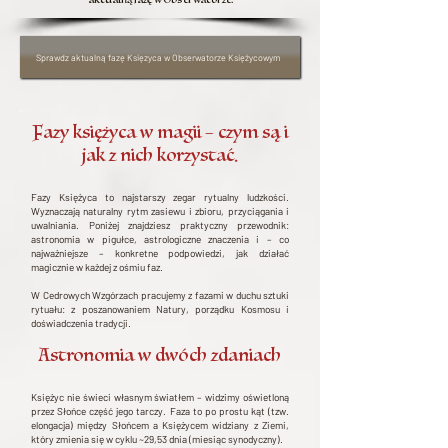
Sprawdz aktualną fazę Księzyca w Obserwatorze Księżycowym
Fazy księżyca w magii – czym są i
jak z nich korzystać.
Fazy Księżyca to najstarszy zegar rytualny ludzkości.
Wyznaczają naturalny rytm zasiewu i zbioru, przyciągania i
uwalniania. Poniżej znajdziesz praktyczny przewodnik:
astronomia w pigułce, astrologiczne znaczenia i – co
najważniejsze – konkretne podpowiedzi, jak działać
magicznie w każdej z ośmiu faz.
W Cedrowych Wzgórzach pracujemy z fazami w duchu sztuki
rytuału: z poszanowaniem Natury, porządku Kosmosu i
doświadczenia tradycji.
Astronomia w dwóch zdaniach
Księżyc nie świeci własnym światłem – widzimy oświetloną
przez Słońce część jego tarczy. Faza to po prostu kąt (tzw.
elongacja) między Słońcem a Księżycem widziany z Ziemi,
który zmienia się w cyklu ~29,53 dnia (miesiąc synodyczny).