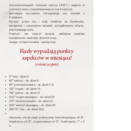
Astronomia/aspekt: końcowe sekstyl (300°) i wejście w
ciemność nowiu (oświetlona lewa strona Księżyca).
Astrologia: wyciszenie, introspekcja, sny, kontakt z
Przodkami.
Rytuały: prace snu i wizji, modlitwy do Opiekunów,
sprzątanie i czyszczenie narzędzi, porządkowanie ołtarzy,
plan kolejnego cyklu.
Praktyki: żar małych lampek, delikatne kadzidła
(sandałowiec, lawenda), dziennik snów.
Uwaga: to faza liminalna – zaufaj ciszy.
Kiedy wypadają punkty
aspektów w miesiącu?
(orientacyjnie)
0° nów – dzień 0
60° sekstyl – ok. dzień 5
90° pierwsza kwadra – ok. dzień 7–8
120° trygon – ok. dzień 10
180° pełnia – ok. dzień 15
240° trygon ubywający – ok. dzień 20
270° ostatnia kwadra – ok. dzień 22
300° sekstyl ubywający – ok. dzień 25
360°/0° nów – ok. dzień 29,5
Użyteczny orb do magii praktycznej: koniunkcja/oppo ±6–8°,
kwadratura ±5–6°, trygon/seksyl ±4–5°. Przeliczanie: 1° ≈ 2
h.