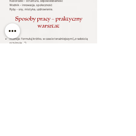
Koziorożec – struktura, odpowiedzialność
Wodnik – innowacja, społeczność
Ryby – sny, mistyka, uzdrowienie.
Sposoby pracy – praktyczny
warsztat
intencja: formułuj krótko, w czasie teraźniejszym („z radością
przyjmuję…”).
narzędzia: świece, zioła, żywice, olejki, woda księżycowa,
pieczęcie, talizmany, mojo, słoje miodowe/ocet, ofiary
(kwiaty, ziarno, miód).
dziennik: notuj datę, fazę, znak Księżyca, znak Słońca,
godzinę, użyte składniki, obserwacje i sny.
utylizacja resztek: przy przyciąganiu – bliżej domu (ogród,
donica); przy odcinaniu – poza domem (skrzyżowania, rzeka,
śmietnik – w zgodzie z prawem i środowiskiem).
etyka: działaj z poszanowaniem wolnej woli, prawa i dobra
wspólnego.
Często zadawane pytania:
Czy mogę pracować, jeśli przegapię „dokładną” fazę? Tak – w
obrębie 24 h nadal korzystasz z fali.
Czy eklipsy są „groźne”? Są silne. Używaj ich do pracy
karmicznej i inicjacji wielkich zmian, nie do delikatnych
zaklęć.
Co ważniejsze: faza czy znak Księżyca? Dla początku – faza.
Znak to przyprawa, nie podstawa.