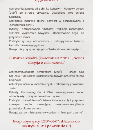
Astronomia/aspekt: od pełni ku końcowi – kluczowy trygon
(240°) po stronie ubywania. Oświetlona lewa strona
Księżyca.
Astrologia: mądrość zbioru; komfort w porządkowaniu i
„schodzeniu z górki”.
Rytuały: porządkowanie finansów, redukcja zobowiązań,
subtelne wygaszanie nawyków, stabilizowanie tego, co
przyniosło wynik.
Praktyki: rytuały wdzięczności + „odwiązywanie” balastu;
kadzidła mirrowe/guggulowe.
Uwaga: nie przyspieszaj – pozwól naturalnie opaść napięciu.
Ostatnia kwadra (kwadratura 270°) – „cięcie i
decyzja o zakończeniu”
Astronomia/aspekt: Kwadratura (270°) – druga fala
napięcia, tym razem ku domknięciu (oświetlona lewa strona
Księżyca).
Astrologia: udział w kończeniu cyklu – odwaga, by powiedzieć
„dość”.
Rytuały: Uncrossing, Cut & Clear, rozwiązywanie umów,
odcięcie więzi, oczyszczanie domu i granic.
Praktyki: czarne/ciemnofioletowe świece z solą i pieprzem
czarnym; kąpiel zdejmująca; zakopywanie/utylizacja
pozostałości poza domem.
Uwaga: zostaw miejsce na nowy oddech – nie ciągnij „na siłę”.
Sierp ubywający (270°–360°; zbliżenia do
sekstylu 300° i powrót do 0°)