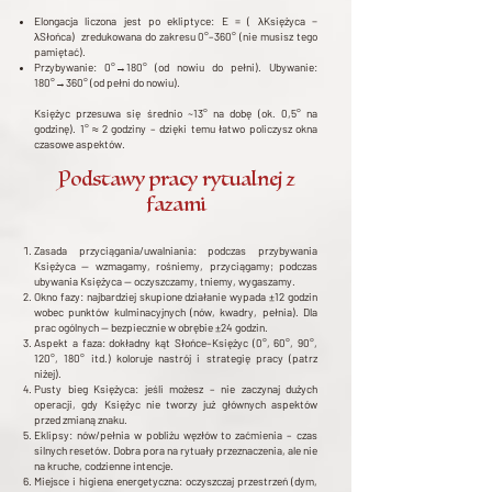
Elongacja liczona jest po ekliptyce: E = ( λKsiężyca −
λSłońca) zredukowana do zakresu 0°–360° (nie musisz tego
pamiętać).
Przybywanie: 0°→180° (od nowiu do pełni). Ubywanie:
180°→360° (od pełni do nowiu).
Księżyc przesuwa się średnio ~13° na dobę (ok. 0,5° na
godzinę). 1° ≈ 2 godziny – dzięki temu łatwo policzysz okna
czasowe aspektów.
Podstawy pracy rytualnej z
fazami
Zasada przyciągania/uwalniania: podczas przybywania
Księżyca — wzmagamy, rośniemy, przyciągamy; podczas
ubywania Księżyca — oczyszczamy, tniemy, wygaszamy.
Okno fazy: najbardziej skupione działanie wypada ±12 godzin
wobec punktów kulminacyjnych (nów, kwadry, pełnia). Dla
prac ogólnych — bezpiecznie w obrębie ±24 godzin.
Aspekt a faza: dokładny kąt Słońce–Księżyc (0°, 60°, 90°,
120°, 180° itd.) koloruje nastrój i strategię pracy (patrz
niżej).
Pusty bieg Księżyca: jeśli możesz – nie zaczynaj dużych
operacji, gdy Księżyc nie tworzy już głównych aspektów
przed zmianą znaku.
Eklipsy: nów/pełnia w pobliżu węzłów to zaćmienia – czas
silnych resetów. Dobra pora na rytuały przeznaczenia, ale nie
na kruche, codzienne intencje.
Miejsce i higiena energetyczna: oczyszczaj przestrzeń (dym,