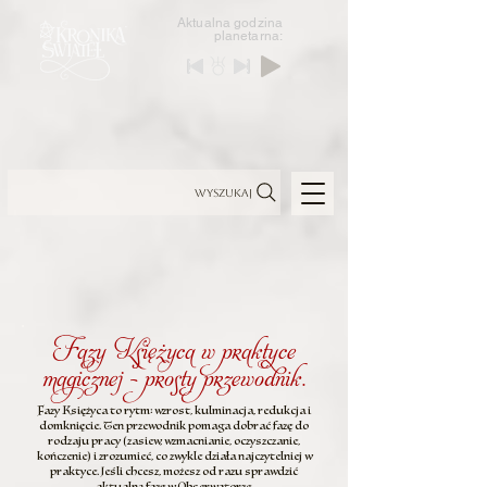
Aktualna godzina
planetarna:
Wyszukaj
Fazy Księżyca w praktyce
magicznej — prosty przewodnik.
Fazy Księżyca to rytm: wzrost, kulminacja, redukcja i
domknięcie. Ten przewodnik pomaga dobrać fazę do
rodzaju pracy (zasiew, wzmacnianie, oczyszczanie,
kończenie) i zrozumieć, co zwykle działa najczytelniej w
praktyce. Jeśli chcesz, możesz od razu sprawdzić
aktualną fazę w Obserwatorze.