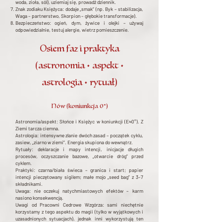
woda, zioła, sól), uziemiaj się, prowadź dziennik.
Znak zodiaku Księżyca: dodaje „smak” (np. Byk – stabilizacja,
Waga – partnerstwo, Skorpion – głębokie transformacje).
Bezpieczeństwo: ogień, dym, żywice i olejki – używaj
odpowiedzialnie, testuj alergie, wietrz pomieszczenie.
Osiem faz i praktyka
(astronomia • aspekt •
astrologia • rytuał)
Nów (koniunkcja 0°)
Astronomia/aspekt: Słońce i Księżyc w koniunkcji (E≈0°). Z
Ziemi tarcza ciemna.
Astrologia: intensywne zlanie dwóch zasad – początek cyklu,
zasiew, „ziarno w ziemi”. Energia skupiona do wewnątrz.
Rytuały: deklaracje i mapy intencji, inicjacje długich
procesów, oczyszczanie bazowe, „otwarcie dróg” przed
cyklem.
Praktyki: czarna/biała świeca – granica i start; papier
intencji pieczętowany sigilem; małe mojo „seed bag” z 3–7
składnikami.
Uwaga: nie oczekuj natychmiastowych efektów – karm
nasiono konsekwencją.
Uwagi od Pracowni Cedrowe Wzgórza: sami niechętnie
korzystamy z tego aspektu do magii (tylko w wyjątkowych i
uzasadnionych sytuacjach), jednak inni wykorzystują ten