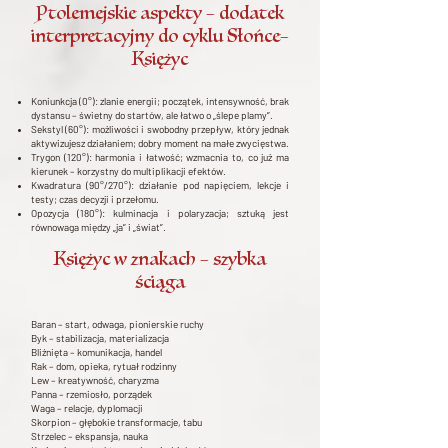
Ptolemejskie aspekty – dodatek
interpretacyjny do cyklu Słońce–
Księżyc
Koniunkcja (0°): zlanie energii; początek, intensywność, brak
dystansu – świetny do startów, ale łatwo o „ślepe plamy”.
Sekstyl (60°): możliwości i swobodny przepływ, który jednak
aktywizujesz działaniem; dobry moment na małe zwycięstwa.
Trygon (120°): harmonia i łatwość; wzmacnia to, co już ma
kierunek – korzystny do multiplikacji efektów.
Kwadratura (90°/270°): działanie pod napięciem, lekcje i
testy; czas decyzji i przełomu.
Opozycja (180°): kulminacja i polaryzacja; sztuką jest
równowaga między „ja” i „świat”.
Księżyc w znakach – szybka
ściąga
Baran – start, odwaga, pionierskie ruchy
Byk – stabilizacja, materializacja
Bliźnięta – komunikacja, handel
Rak – dom, opieka, rytuał rodzinny
Lew – kreatywność, charyzma
Panna – rzemiosło, porządek
Waga – relacje, dyplomacji
Skorpion – głębokie transformacje, tabu
Strzelec – ekspansja, nauka