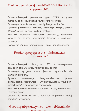
Garbaty przybywający (90°–180°; zbliżenia do
trygonu 120°)
Astronomia/aspekt: pasmo do trygonu (120°), następnie
marsz ku pełni (oświetlona prawa strona Księżyca).
Astrologia: łatwość, rozkwit, multiplikacja rezultatów.
Rytuały: pomnażanie (obfitość, reputacja, zasięg), prace
Wenus/Jowisz (miłość, uroda, protekcja).
Praktyki: ładowanie talizmanów prosperity, karmienie
świateł na ołtarzu, oferowanie kwiatów i słodkości
patronom.
Uwaga: nie uśpij się „samograjem” – pilnuj kierunku intencji.
Pełnia (opozycja 180°) – „kulminacja i
objawienie”
Astronomia/aspekt: Opozycja (180°) – maksymalne
oświetlenie (100% tarczy Księżyca oświetlone).
Astrologia: apogeum mocy, jawność, spełnienie lub
ujawnienie braków.
Rytuały: konsekracje, błogosławieństwa, prace
jasnowidzenia, lustro/woda — wykorzystywane w rytuałach,
„szczyt mocy” w sprawach już trwających.
Praktyki: ładowanie kamieni i narzędzi; rytuały wdzięczności
i złożenia darów.
Uwaga: nie wszystko warto zaczynać w pełnię – lepiej
domykać i wzmacniać.
Garbaty ubywający (180°–270°; zbliżenia do
trygonu 240°)