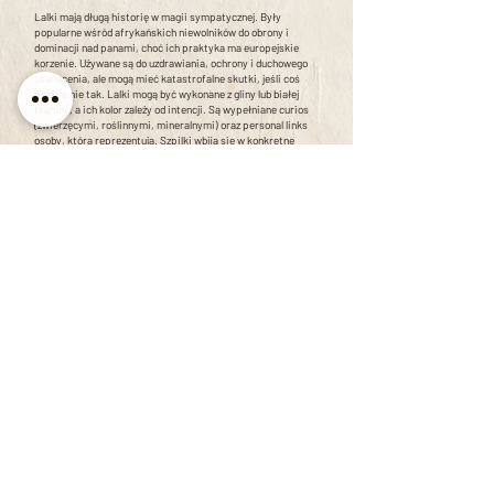
Lalki mają długą historię w magii sympatycznej. Były
popularne wśród afrykańskich niewolników do obrony i
dominacji nad panami, choć ich praktyka ma europejskie
korzenie. Używane są do uzdrawiania, ochrony i duchowego
oświecenia, ale mogą mieć katastrofalne skutki, jeśli coś
pójdzie nie tak. Lalki mogą być wykonane z gliny lub białej
tkaniny, a ich kolor zależy od intencji. Są wypełniane curios
(zwierzęcymi, roślinnymi, mineralnymi) oraz personal links
osoby, którą reprezentują. Szpilki wbija się w konkretne
obszary lalki, aby wywołać zmiany w odpowiadających im
częściach ciała lub aspektach życia osoby.
Kąpiele duchowe i zmywania podłóg
Banhos Espirituais e
Lavagens de Chão
Dwie główne kategorie praktyk w Hoodoo, uważane za
niezbędne dla skuteczności prac magicznych. Ich
skuteczność wzrasta, gdy są wykonywane z koncentracją,
werbalizacją i intensywnymi emocjami związanymi z
pragnieniem.
Kąpiele duchowe