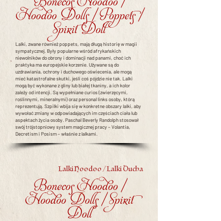
Bonecos Hoodoo /
Hoodoo Dolls / Poppets /
Spirit Doll
Lalki, zwane również poppets, mają długą historię w magii
sympatycznej. Były popularne wśród afrykańskich
niewolników do obrony i dominacji nad panami, choć ich
praktyka ma europejskie korzenie. Używane są do
uzdrawiania, ochrony i duchowego oświecenia, ale mogą
mieć katastrofalne skutki, jeśli coś pójdzie nie tak. Lalki
mogą być wykonane z gliny lub białej tkaniny, a ich kolor
zależy od intencji. Są wypełniane curios (zwierzęcymi,
roślinnymi, mineralnymi) oraz personal links osoby, którą
reprezentują. Szpilki wbija się w konkretne obszary lalki, aby
wywołać zmiany w odpowiadających im częściach ciała lub
aspektach życia osoby. Paschal Beverly Randolph stosował
swój trójstopniowy system magicznej pracy – Volantia,
Decretism i Posism – właśnie z lalkami.
Lalki Hoodoo / Lalki Ducha
Bonecos Hoodoo /
Hoodoo Dolls / Spirit
Doll