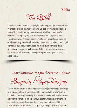
Biblia
The Bible
Uważana w Hoodoo za „największą księgę conjure na świecie”.
Wersety z Biblii są recytowane lub zapisywane jako część
zaklęć lub podczas wytwarzania amuletów. Jest także
używana jako potężny talizman ochronny. Jej użycie w
Hoodoo, zwane "magią pism świętych" (scriptural magic),
obejmuje recytowanie Psalmów dla różnych celów, takich jak
ochrona, sukces, odpowiedź na modlitwy czy działania
przeciwko wrogom. Włączanie Biblii i innych elementów
chrześcijańskich do Hoodoo jest wynikiem synkretyzmu i
adaptacji.
Czarownictwo, magia / leczenie ludowe
Brujería / Curanderismo
Terminy hiszpańskie dla czarownictwa (Brujería) i ludowego
uzdrawiania (Curanderismo). Są to praktyki omawiane w
kontekście magii ludowej. Curanderismo to ludowe leczenie,
a brujería odnosi się do praktyk czarownictwa. Partera to
curandera specjalizująca się w położnictwie, a plática to
szczegółowa konsultacja terapeutyczna prowadzona przez