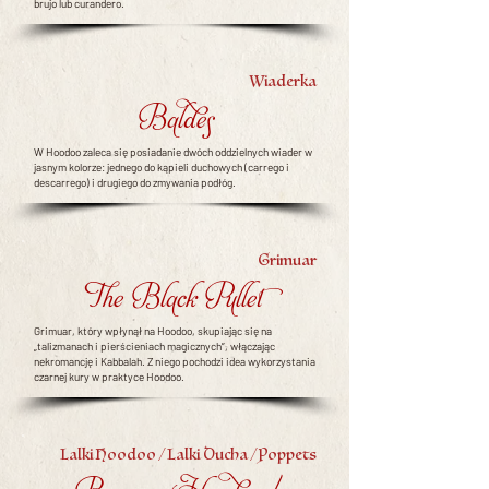
brujo lub curandero.
Wiaderka
Baldes
W Hoodoo zaleca się posiadanie dwóch oddzielnych wiader w
jasnym kolorze: jednego do kąpieli duchowych (carrego i
descarrego) i drugiego do zmywania podłóg.
Grimuar
The Black Pullet
Grimuar, który wpłynął na Hoodoo, skupiając się na
„talizmanach i pierścieniach magicznych”, włączając
nekromancję i Kabbalah. Z niego pochodzi idea wykorzystania
czarnej kury w praktyce Hoodoo.
Lalki Hoodoo / Lalki Ducha / Poppets