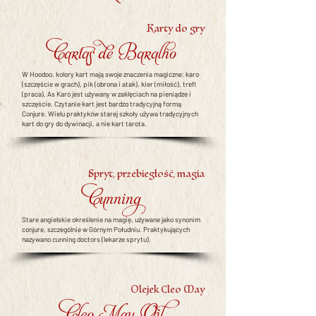
Karty do gry
Cartas de Baralho
W Hoodoo, kolory kart mają swoje znaczenia magiczne: karo
(szczęście w grach), pik (obrona i atak), kier (miłość), trefl
(praca). As Karo jest używany w zaklęciach na pieniądze i
szczęście. Czytanie kart jest bardzo tradycyjną formą
Conjure. Wielu praktyków starej szkoły używa tradycyjnych
kart do gry do dywinacji, a nie kart tarota.
Spryt, przebiegłość, magia
Cunning
Stare angielskie określenie na magię, używane jako synonim
conjure, szczególnie w Górnym Południu. Praktykujących
nazywano cunning doctors (lekarze sprytu).
Olejek Cleo May
Cleo May Oil