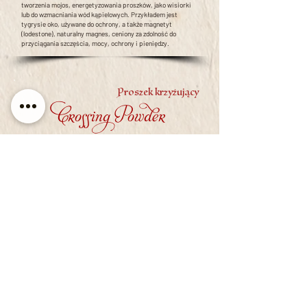
tworzenia mojos, energetyzowania proszków, jako wisiorki
lub do wzmacniania wód kąpielowych. Przykładem jest
tygrysie oko, używane do ochrony, a także magnetyt
(lodestone), naturalny magnes, ceniony za zdolność do
przyciągania szczęścia, mocy, ochrony i pieniędzy.
Proszek krzyżujący
Crossing Powder
Mieszanka przeznaczona do rzucania klątwy lub uroku na
osobę.
Cascarilla
Cascarilla
Sproszkowane skorupki jajek używane do tworzenia
ochronnych granic. Jest to element używany w Hoodoo.
Ceromancja