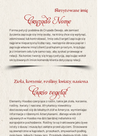
Skrzyżowane imię
Cruzado Nome
Forma petycji podobna do Cruzado Desejo, ale zamiast
życzenia zapisuje się imię osoby, na którą chce się wpłynąć,
zdominować lub kontrolować. Imię celu (target) zapisuje się
najpierw nieparzystą liczbę razy, następnie obraca papier i
zapisuje własne imię (client) pod kątem prostym, krzyżując
je z imieniem celu tyle samo razy, aby zyskać przewagę w
relacji. Na koniec tworzy się krąg z petycją, zapisując wokół
skrzyżowanych imion komendę klienta dotyczącą relacji.
Zioła, korzenie, rośliny, kwiaty, nasiona
Curio vegetal
Elementy Hoodoo czerpiące z roślin, takie jak zioła, korzenie,
rośliny, kwiaty i nasiona. Afrykańscy niewolnicy
dostosowywali się do lokalnych ziół w Ameryce, wymieniając
informacje z rdzennymi Amerykanami, dlatego wiele ziół
używanych w Hoodoo ma dziś bardziej indiańskie niż
europejskie pochodzenie. Rośliny te są traktowane jako żywe
istoty z duszą i muszą być zaklęte przed użyciem. Stosowane
są zewnętrznie w kąpielach, proszkach, zmywaniach podłóg,
mojo bags, lalkach i honey jars. Przykłady obejmują High John