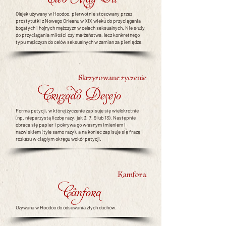
Olejek używany w Hoodoo, pierwotnie stosowany przez
prostytutki z Nowego Orleanu w XIX wieku do przyciągania
bogatych i hojnych mężczyzn w celach seksualnych. Nie służy
do przyciągania miłości czy małżeństwa, lecz konkretnego
typu mężczyzn do celów seksualnych w zamian za pieniądze.
Skrzyżowane życzenie
Cruzado Desejo
Forma petycji, w której życzenie zapisuje się wielokrotnie
(np. nieparzystą liczbę razy, jak 3, 7, 9 lub 13). Następnie
obraca się papier i pokrywa go własnym imieniem i
nazwiskiem (tyle samo razy), a na koniec zapisuje się frazę
rozkazu w ciągłym okręgu wokół petycji.
Kamfora
Cânfora
Używana w Hoodoo do odsuwania złych duchów.