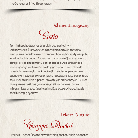
the Conqueror i five finger grass.
Element magiczny
Curio
Termin (pochodzący od angielskiego curiosity –
„ciekawostka”) używany do określenia różnych rodzajów
mistycznie naładowanych przedmiotów wykorzystywanych
w zaklęciach Hoodoo. Słowo curio ma podwójne znaczenie:
odnosi się do przedmiotu cenionego za swoją unikalność i
inspirującego ciekawość co do jego historii, ale także do
przedmiotu o magicznej konotacji. Handlarze produktami
duchowymi używali określenia „sprzedawane jako curio” (sold
as curio) do unikania przepisów antysprzedażowych. Curios
dzielą się na roślinne (curio vegetal), mineralne (curio
mineral) i zwierzęce (curio animal), a wszystkie posiadają
ashe (energię życiową).
Lekarz Conjure
Conjure Doctor
Praktyk Hoodoo (zwany również trick doctor, cunning doctor