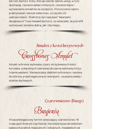
lub root doctor), który oferuje szeroki zakres usług, w tym
dywinację, rzucanie zaklęć miłosnych, rzucanie klątw i
wytwarzanie amuletów na szczęście. Historycznie często
praktykowali również zielarstwo, co czyniło ich
uzdrowicielami. Niektórzy byli nazywani "lekarzami
dwugłowymi" (two-headed doctors), co oznaczało, że potrafili
wykonywać zarówno dobrą, jak i złą magię.
Amulet z kości krzyżowych
Crossbones Amulet
Amulet ochronny wykonany z pary skrzyżowanych kości
kurczaka, połączonych czerwoną lub czarną wełnianą nicią z
trzema węzłami. Namaszczany olejkiem ochronnym, noszony
do ochrony przed negatywnymi energiami, usuwania zaklęć i
ataków duchowych.
Czarownictwo (hiszp.)
Brujería
Hiszpańskojęzyczny termin oznaczający czarownictwo. W
tradycjach Ameryki Łacińskiej i Karaibów bywa określeniem
ludowych praktyk magicznych i religijnych, niezależnym od