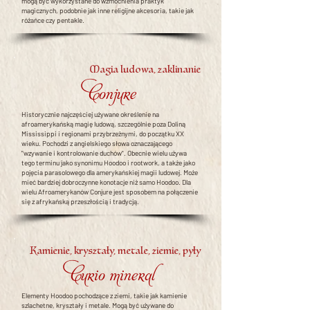
mogą być wykorzystane do wzmocnienia praktyk
magicznych, podobnie jak inne religijne akcesoria, takie jak
różańce czy pentakle.
Magia ludowa, zaklinanie
Conjure
Historycznie najczęściej używane określenie na
afroamerykańską magię ludową, szczególnie poza Doliną
Mississippi i regionami przybrzeżnymi, do początku XX
wieku. Pochodzi z angielskiego słowa oznaczającego
"wzywanie i kontrolowanie duchów". Obecnie wielu używa
tego terminu jako synonimu Hoodoo i rootwork, a także jako
pojęcia parasolowego dla amerykańskiej magii ludowej. Może
mieć bardziej dobroczynne konotacje niż samo Hoodoo. Dla
wielu Afroamerykanów Conjure jest sposobem na połączenie
się z afrykańską przeszłością i tradycją.
Kamienie, kryształy, metale, ziemie, pyły
Curio mineral
Elementy Hoodoo pochodzące z ziemi, takie jak kamienie
szlachetne, kryształy i metale. Mogą być używane do