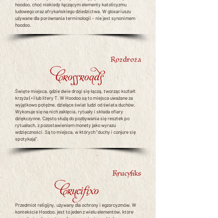
hoodoo, choć niekiedy łączącym elementy katolicyzmu
ludowego oraz afrykańskiego dziedzictwa. W glosariuszu
używane dla porównania terminologii – nie jest synonimem
hoodoo.
Rozdroża
Crossroads
Święte miejsca, gdzie dwie drogi się łączą, tworząc kształt
krzyża (+) lub litery T. W Hoodoo są to miejsca uważane za
wyjątkowo potężne, dzielące świat ludzi od świata duchów.
Wykonuje się na nich zaklęcia, rytuały i składa ofiary
dziękczynne. Często służą do pozbywania się resztek po
rytuałach, z pozostawieniem monety jako wyrazu
wdzięczności. Są to miejsca, w których "duchy i conjure się
spotykają".
Krucyfiks
Crucifixo
Przedmiot religijny, używany dla ochrony i egzorcyzmów. W
kontekście Hoodoo, jest to jeden z wielu elementów, które