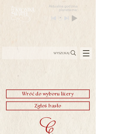
Aktualna godzina
planetarna:
Wyszukaj
Wróć do wyboru litery
Zgłoś hasło
C