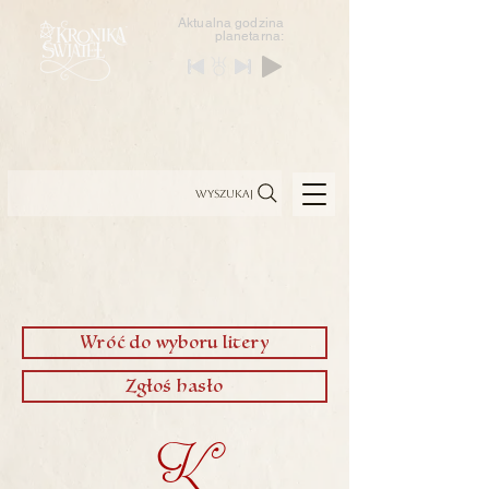
Aktualna godzina
planetarna:
Wyszukaj
Wróć do wyboru litery
Zgłoś hasło
K