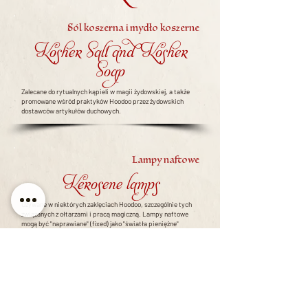
Sól koszerna i mydło koszerne
Kosher Salt and Kosher
Soap
Zalecane do rytualnych kąpieli w magii żydowskiej, a także
promowane wśród praktyków Hoodoo przez żydowskich
dostawców artykułów duchowych.
Lampy naftowe
Kerosene lamps
Używane w niektórych zaklęciach Hoodoo, szczególnie tych
związanych z ołtarzami i pracą magiczną. Lampy naftowe
mogą być "naprawiane" (fixed) jako "światła pieniężne"
(money lights) i "światła miłosne" (love lights). Pracownik
dodaje nowy olej kilkakrotnie, nie gasząc płomienia, co
zapewnia "stałe spalanie".
Wróć do wyboru litery