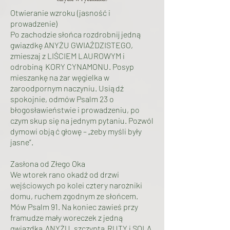
Otwieranie wzroku (jasność i
prowadzenie)
Po zachodzie słońca rozdrobnij jedną
gwiazdkę ANYŻU GWIAŹDZISTEGO,
zmieszaj z LIŚCIEM LAUROWYM i
odrobiną KORY CYNAMONU. Posyp
mieszankę na żar węgielka w
żaroodpornym naczyniu. Usiądź
spokojnie, odmów Psalm 23 o
błogosławieństwie i prowadzeniu, po
czym skup się na jednym pytaniu. Pozwól
dymowi objąć głowę – „żeby myśli były
jasne”.
Zasłona od Złego Oka
We wtorek rano okadź od drzwi
wejściowych po kolei cztery narożniki
domu, ruchem zgodnym ze słońcem.
Mów Psalm 91. Na koniec zawieś przy
framudze mały woreczek z jedną
gwiazdką ANYŻU, szczyptą RUTY i SOLĄ.