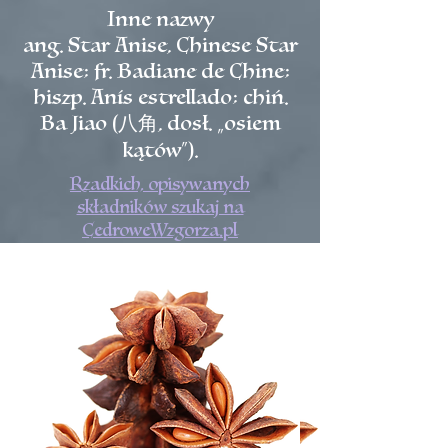
Inne nazwy
ang. Star Anise, Chinese Star
Anise; fr. Badiane de Chine;
hiszp. Anís estrellado; chiń.
Ba Jiao (八角, dosł. „osiem
kątów”).
Rzadkich, opisywanych
składników szukaj na
CedroweWzgorza.pl