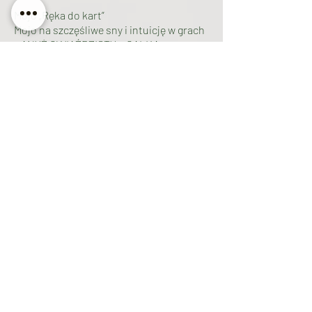
Mojo „Ręka do kart”
Mojo na szczęśliwe sny i intuicję w grach
– ANYŻ GWIAŹDZISTY + GAŁKA
MUSZKATOŁOWA (cała) + LIŚĆ
LAUROWY; karm olejkiem Szybkie
Szczęście, a przed grą trzymaj blisko
ciała.
Mojo „Pokój domowy”
Dla zgody w domu włóż gwiazdkę ANYŻU
z BAZYLIĄ i odrobiną cukru do
czerwonego woreczka; zawieś przy
wejściu.
Napary do czarów
Tradycyjne wzmianki skupiają się raczej
na kadzidłach niż naparach.