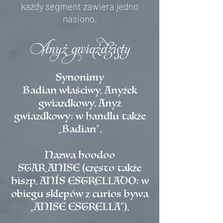
każdy segment zawiera jedno
nasiono.
Anyż gwiaździsty
Synonimy
Badian właściwy, Anyżek
gwiazdkowy, Anyż
gwiazdkowy; w handlu także
„Badian”.
Nazwa hoodoo
STAR ANISE (często także
hiszp. ANÍS ESTRELLADO; w
obiegu sklepów z curios bywa
„ANISE ESTRELLA”).