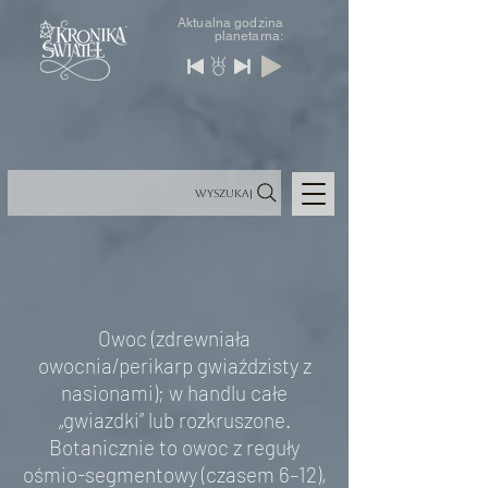
Aktualna godzina
planetarna:
Wyszukaj
Owoc (zdrewniała
owocnia/perikarp gwiaździsty z
nasionami); w handlu całe
„gwiazdki” lub rozkruszone.
Botanicznie to owoc z reguły
ośmio-segmentowy (czasem 6–12),