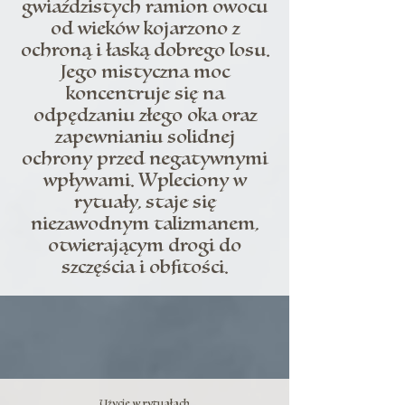
gwiaździstych ramion owocu
od wieków kojarzono z
ochroną i łaską dobrego losu.
Jego mistyczna moc
koncentruje się na
odpędzaniu złego oka oraz
zapewnianiu solidnej
ochrony przed negatywnymi
wpływami. Wpleciony w
rytuały, staje się
niezawodnym talizmanem,
otwierającym drogi do
szczęścia i obfitości.
Użycie w rytuałach