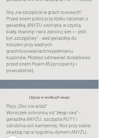
Sny „na szczęście w grach losowych”
Przed snem połóż przy łóżku talizman z
gwiazdką ANYŻU owiniętą w czystą
białą tkaninę; rano zanotuj sen i – jeśli
był „szczęśliwy” – weź gwiazdkę do
kieszeni przy ważnych
grach/losowaniach/wypełnianiu
kuponów. Możesz odmawiać dodatkowo
przed snem Psalm 65 (prosperity i
powodzenie).
Użycie w workach mojo
Mojo „Oko nie widzi”
Woreczek ochronny od "złego oka" –
gwiazdka ANYŻU, szczypta RUTY i
odrobina soli kamiennej. Noś przy sobie,
okadzaj raz w tygodniu dymem ANYŻU.