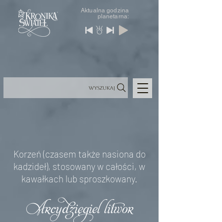
Aktualna godzina
planetarna:
Wyszukaj
Korzeń (czasem także nasiona do
kadzideł), stosowany w całości, w
kawałkach lub sproszkowany.
Arcydzięgiel litwor