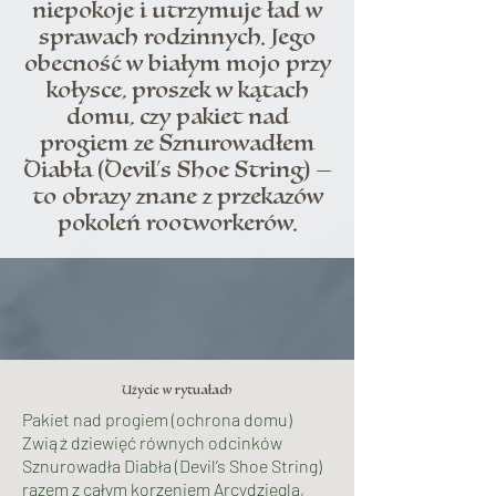
niepokoje i utrzymuje ład w
sprawach rodzinnych. Jego
obecność w białym mojo przy
kołysce, proszek w kątach
domu, czy pakiet nad
progiem ze Sznurowadłem
Diabła (Devil’s Shoe String) —
to obrazy znane z przekazów
pokoleń rootworkerów.
Użycie w rytuałach
Pakiet nad progiem (ochrona domu)
Zwiąż dziewięć równych odcinków
Sznurowadła Diabła (Devil’s Shoe String)
razem z całym korzeniem Arcydzięgla,