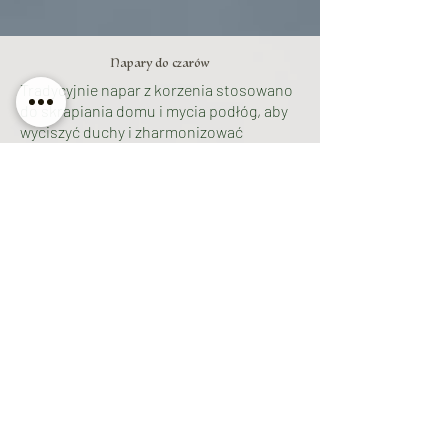
Napary do czarów
Tradycyjnie napar z korzenia stosowano
do skrapiania domu i mycia podłóg, aby
wyciszyć duchy i zharmonizować
przestrzeń. W pracy domowej można
połączyć podejście z klasycznymi
zasadami kąpieli i kąpieli mineralnych
(nieparzysta liczba składników; sól jako
baza) i dodać kilka kropli wybranego
olejku hoodoo zgodnie z intencją.
Kąpiel: oblewanie 7 razy od głowy ku
stopom z Psalmem 51 (oczyszczenie).
Mycie podłóg: od tylnego pokoju do
drzwi („wyprowadzanie ciężaru”), na
koniec spryskać próg naparem, wodę
wynieść poza dom i wylać.