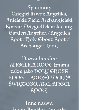
Synonimy
Dzięgiel litwor, Angelika,
Anielskie Ziele, Archangielski
Korzeń, Dzięgiel lekarski; ang.
Garden Angelica / Angelica
Root / Holy Ghost Root /
Archangel Root.
Nazwa hoodoo
ANGELICA ROOT (znana
także jako HOLY GHOST
ROOT — KORZEŃ DUCHA
ŚWIĘTEGO, ARCHANGEL
ROOT).
Inne nazwy:
hiszp. Angélica / raíz de