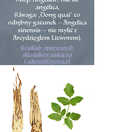
angélica.
(Uwaga: „Dong quai” to
odrębny gatunek — Angelica
sinensis — nie mylić z
Arcydzięglem Litworem).
Rzadkich, opisywanych
składników szukaj na
CedroweWzgorza.pl