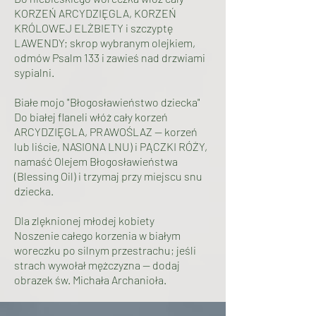
KORZEŃ ARCYDZIĘGLA, KORZEŃ
KRÓLOWEJ ELŻBIETY i szczyptę
LAWENDY; skrop wybranym olejkiem,
odmów Psalm 133 i zawieś nad drzwiami
sypialni.
Białe mojo "Błogosławieństwo dziecka"
Do białej flaneli włóż cały korzeń
ARCYDZIĘGLA, PRAWOŚLAZ — korzeń
lub liście, NASIONA LNU) i PĄCZKI RÓŻY,
namaść Olejem Błogosławieństwa
(Blessing Oil) i trzymaj przy miejscu snu
dziecka.
Dla zlęknionej młodej kobiety
Noszenie całego korzenia w białym
woreczku po silnym przestrachu; jeśli
strach wywołał mężczyzna — dodaj
obrazek św. Michała Archanioła.