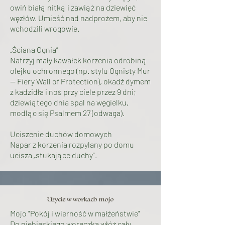
owiń białą nitką i zawiąż na dziewięć
węzłów. Umieść nad nadprożem, aby nie
wchodzili wrogowie.
„Ściana Ognia”
Natrzyj mały kawałek korzenia odrobiną
olejku ochronnego (np. stylu Ognisty Mur
— Fiery Wall of Protection), okadź dymem
z kadzidła i noś przy ciele przez 9 dni;
dziewiątego dnia spal na węgielku,
modląc się Psalmem 27 (odwaga).
Uciszenie duchów domowych
Napar z korzenia rozpylany po domu
ucisza „stukające duchy”.
Użycie w workach mojo
Mojo "Pokój i wierność w małżeństwie"
Do niebieskiego woreczka włóż cały