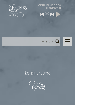
Aktualna godzina
planetarna:
Wyszukaj
kora i drewno
Cedr