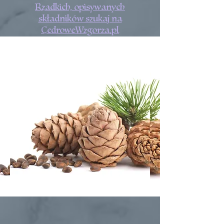
Rzadkich, opisywanych
składników szukaj na
CedroweWzgorza.pl