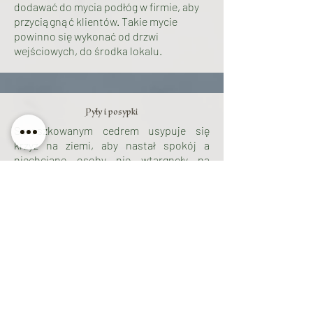
dodawać do mycia podłóg w firmie, aby
przyciągnąć klientów. Takie mycie
powinno się wykonać od drzwi
wejściowych, do środka lokalu.
Pyły i posypki
Sproszkowanym cedrem usypuje się
krzyż na ziemi, aby nastał spokój a
niechciane osoby nie wtargnęły na
zabezpieczony teren.
Kawałki cedru ludzie trzymają w
portfelach, aby przyciągnąć i zatrzymać
pieniądze.
Kadzidło
Cedr jako kadzidło jest znany od
starożytności (a pewnie i wcześniej).