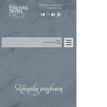
Aktualna godzina
planetarna:
Wyszukaj
Kocanka piaskowa