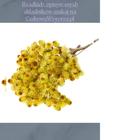
Rzadkich, opisywanych
składników szukaj na
CedroweWzgorza.pl