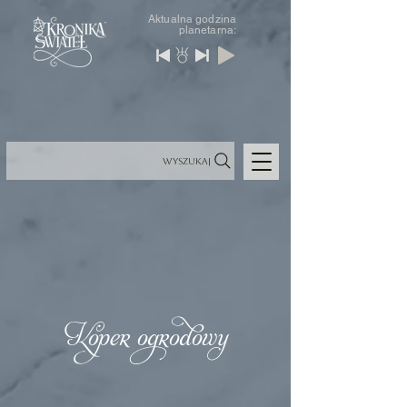
Aktualna godzina
planetarna:
Wyszukaj
Koper ogrodowy