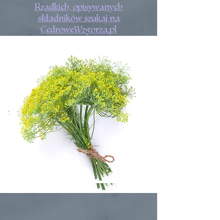
Rzadkich, opisywanych
składników szukaj na
CedroweWzgorza.pl