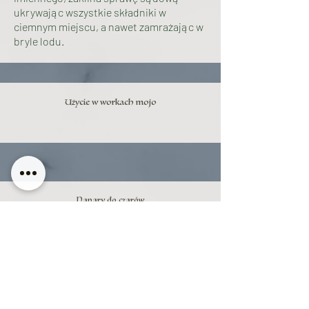
ukrywając wszystkie składniki w
ciemnym miejscu, a nawet zamrażając w
bryle lodu.
Użycie w workach mojo
Napary do czarów
Osoby chcące oczyścić się z uroków
miłosnych robią kąpiele w Koprze z
Imbirem lekarskim. Pozostawiając ciało
by naturalnie wyschło. Taką kąpiel czyni
się 9 dni, codziennie ze świeżego naparu.