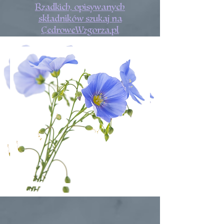
Rzadkich, opisywanych
składników szukaj na
CedroweWzgorza.pl