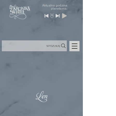
Aktualna godzina
planetarna:
Wyszukaj
Len