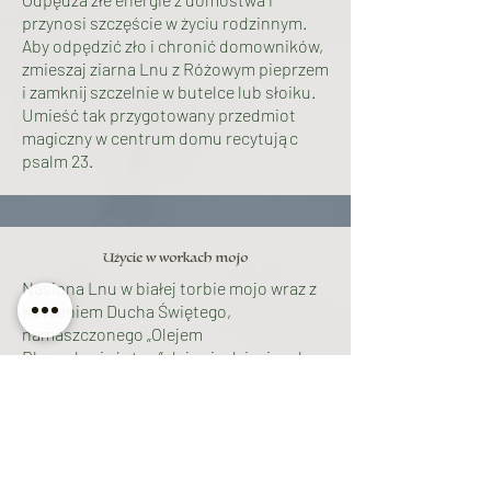
przynosi szczęście w życiu rodzinnym.
Aby odpędzić zło i chronić domowników,
zmieszaj ziarna Lnu z Różowym pieprzem
i zamknij szczelnie w butelce lub słoiku.
Umieść tak przygotowany przedmiot
magiczny w centrum domu recytując
psalm 23.
Użycie w workach mojo
Nasiona Lnu w białej torbie mojo wraz z
Korzeniem Ducha Świętego,
namaszczonego „Olejem
Błogosławieństwa” daje się dzieciom by
te były chronione.