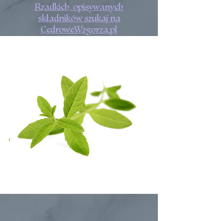
Rzadkich, opisywanych
składników szukaj na
CedroweWzgorza.pl