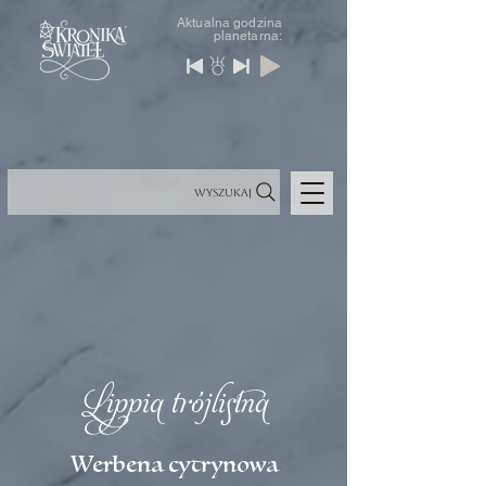
Aktualna godzina
planetarna:
Wyszukaj
Lippia trójlistna
Werbena cytrynowa