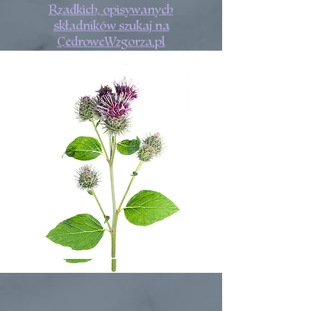
Rzadkich, opisywanych
składników szukaj na
CedroweWzgorza.pl