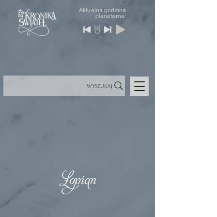
Aktualna godzina
planetarna:
Wyszukaj
Łopian