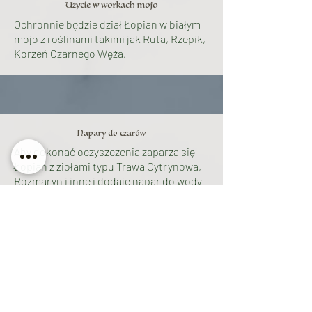
Użycie w workach mojo
Ochronnie będzie dział Łopian w białym
mojo z roślinami takimi jak Ruta, Rzepik,
Korzeń Czarnego Węża.
Napary do czarów
Aby dokonać oczyszczenia zaparza się
Łopian z ziołami typu Trawa Cytrynowa,
Rozmaryn i inne i dodaje napar do wody
do mycia podłóg.
W niektórych regionach wierzono, że
napar z Łopianu pomaga zmyć winy i
nieszczęścia już rzucone na kogoś. W
tym celu brano kąpiel przez 3 wieczory w
naparze z ziela a wodę wylewano na
rozstajach.