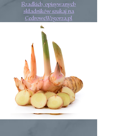
Rzadkich, opisywanych
składników szukaj na
CedroweWzgorza.pl