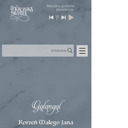
Aktualna godzina
planetarna:
Wyszukaj
Galangal
Korzeń Małego Jana