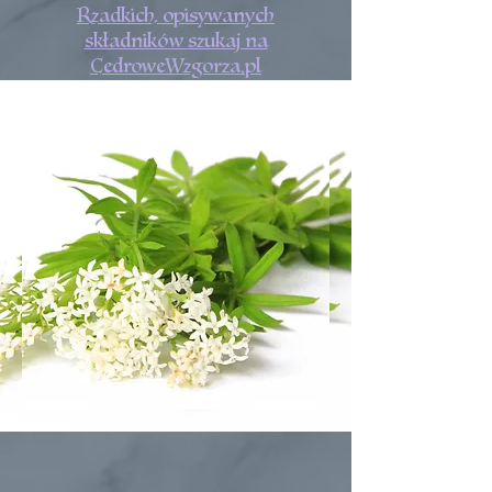
Rzadkich, opisywanych
składników szukaj na
CedroweWzgorza.pl