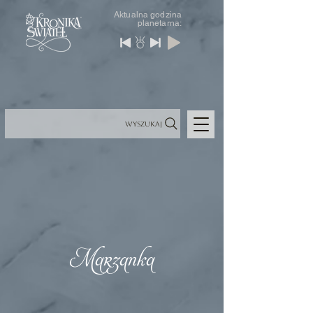
Aktualna godzina
planetarna:
Wyszukaj
Marzanka