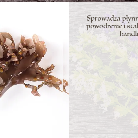
Sprowadza płynn
powodzenie i sta
handlu