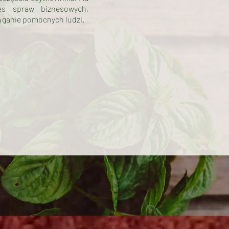
es spraw biznesowych,
ąganie pomocnych ludzi.