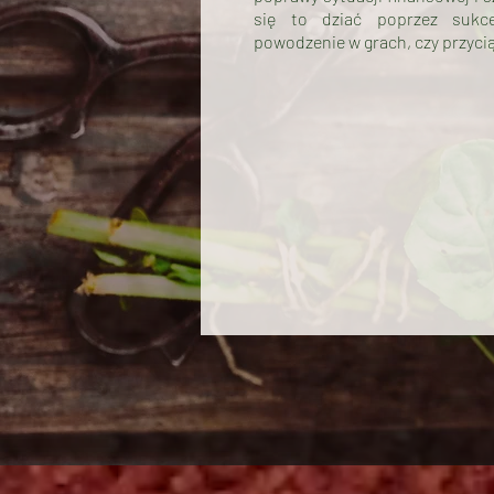
się to dziać poprzez sukc
powodzenie w grach, czy przyci