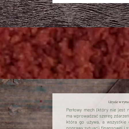
Użycie w rytu
Perłowy mech (który nie jest
ma wprowadzać szereg zdarzeń w
która go używa, a wszystkie
poprawy sytuacji finansowej i 