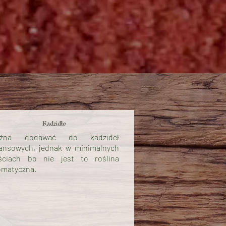
Kadzidło
żna dodawać do kadzideł
nansowych, jednak w minimalnych
ościach bo nie jest to roślina
omatyczna.