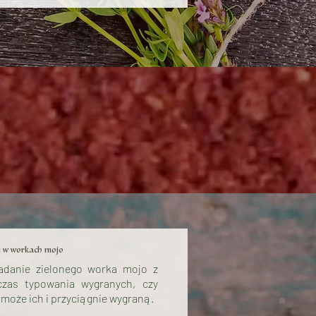
e w workach mojo
iadanie zielonego worka mojo z
as typowania wygranych, czy
omoże ich i przyciągnie wygraną.