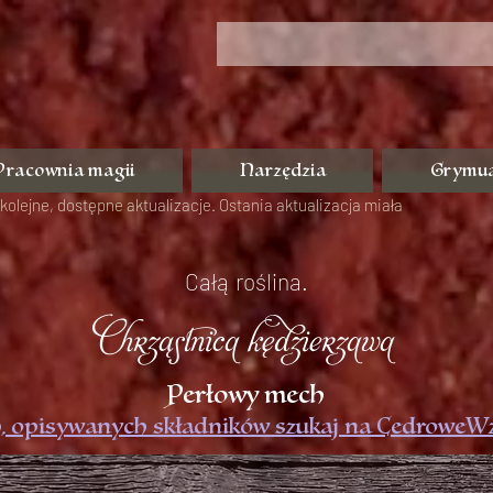
Pracownia magii
Narzędzia
Grymu
kolejne, dostępne aktualizacje. Ostania aktualizacja miała
Całą roślina.
Chrząstnica kędzierzawa
Perłowy mech
, opisywanych składników szukaj na CedroweWz