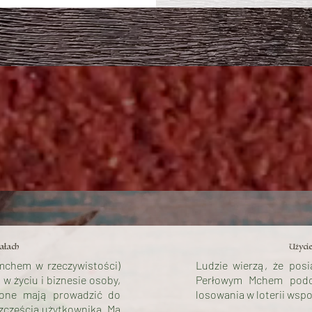
ałach
Użyci
 mchem w rzeczywistości)
Ludzie wierzą, że pos
 życiu i biznesie osoby,
Perłowym Mchem podcz
 one mają prowadzić do
losowania w loterii wsp
szczęścia użytkownika. Ma