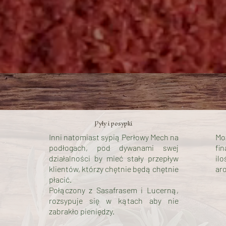
Pyły i posypki
Inni natomiast sypią Perłowy Mech na
Mo
podłogach, pod dywanami swej
fi
działalności by mieć stały przepływ
il
klientów, którzy chętnie będą chętnie
ar
płacić.
Połączony z Sasafrasem i Lucerną,
rozsypuje się w kątach aby nie
zabrakło pieniędzy.