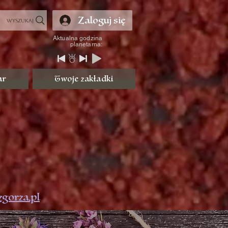
Zaloguj się
Wyszukaj
Aktualna godzina
planetarna:
ar
Twoje zakładki
gorza.pl