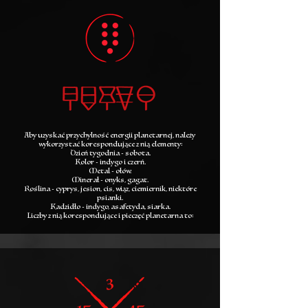
Aby uzyskać przychylność energii planetarnej, należy
wykorzystać korespondujące z nią elementy:
Dzień tygodnia - sobota.
Kolor - indygo i czerń.
Metal - ołów.
Minerał - onyks, gagat.
Roślina - cyprys, jesion, cis, wiąz, ciemiernik, niektóre
psianki.
Kadzidło - indygo, asafetyda, siarka.
Liczby z nią korespondujące i pieczęć planetarna to: