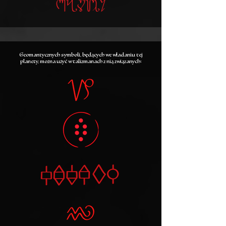
Kasiel
Geomantycznych symboli, będących we władaniu tej
planety, można użyć w talizmanach z nią związanych: