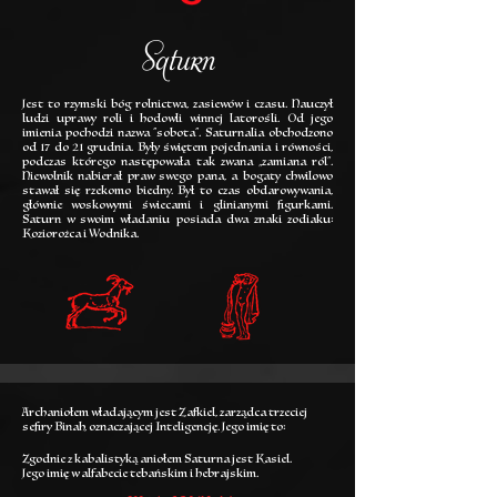
Saturn
Jest to rzymski bóg rolnictwa, zasiewów i czasu. Nauczył
ludzi uprawy roli i hodowli winnej latorośli. Od jego
imienia pochodzi nazwa "sobota". Saturnalia obchodzono
od 17 do 21 grudnia. Były świętem pojednania i równości,
podczas którego następowała tak zwana „zamiana ról”.
Niewolnik nabierał praw swego pana, a bogaty chwilowo
stawał się rzekomo biedny. Był to czas obdarowywania,
głównie woskowymi świecami i glinianymi figurkami.
Saturn w swoim władaniu posiada dwa znaki zodiaku:
Koziorożca i Wodnika.
Archaniołem władającym jest Zafkiel, zarządca trzeciej
sefiry Binah, oznaczającej Inteligencję. Jego imię to:
Zgodnie z kabalistyką aniołem Saturna jest Kasiel.
Jego imię w alfabecie tebańskim i hebrajskim.