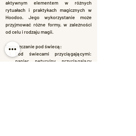
aktywnym elementem w różnych 
rytuałach i praktykach magicznych w 
Hoodoo. Jego wykorzystanie może 
przyjmować różne formy, w zależności 
od celu i rodzaju magii.
Umieszczanie pod świecą:
Pod świecami przyciągającymi: 
papier petycyjny przyciągający 
często umieszcza się pod świecą 
odpowiadającą intencji (np. świeca 
miłosna, finansowa).
Pod świecami odpychającymi: w 
przypadku papieru odpychającego, 
umieszczasz go pod świecą 
używaną do odepchnięcia, jak 
Łamacz Zaklęć lub do oczyszczenia.
Spalanie papieru: