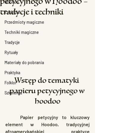
petycyjnego w Hoodoo –
Hoodoo
tradycje i techniki
Zaklęcia
Przedmioty magiczne
Techniki magiczne
Tradycje
Rytuały
Materiały do pobrania
Praktyka
Wstęp do tematyki 
Folklor
papieru petycyjnego w 
Szkolenia
hoodoo
	Papier petycyjny to kluczowy 
element w Hoodoo, tradycyjnej 
afroamerykańskiej praktyce 